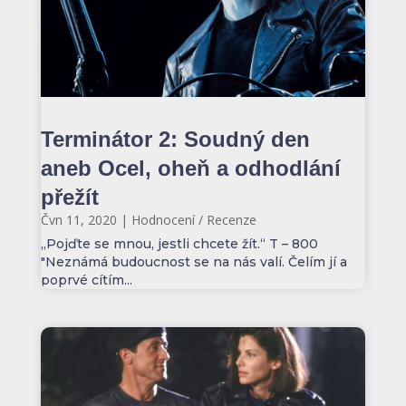
Terminátor 2: Soudný den
aneb Ocel, oheň a odhodlání
přežít
Čvn 11, 2020
|
Hodnocení / Recenze
„Pojďte se mnou, jestli chcete žít.“ T – 800
"Neznámá budoucnost se na nás valí. Čelím jí a
poprvé cítím...