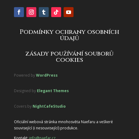
Podmínky ochrany osobních
údajů
zásady používání souborů
cookies
Powered by
WordPress
Designed by
Elegant Themes
Covers by
NightCafeStudio
Oficiální webová stránka mnohosvěta Naefaru a veškeré
související (i nesouvisející) produkce.
Kontakt:
info@naefar.cz