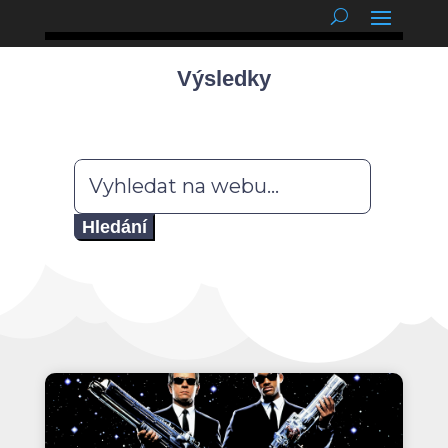
podnětné myšlenky
Výsledky
Hledat: