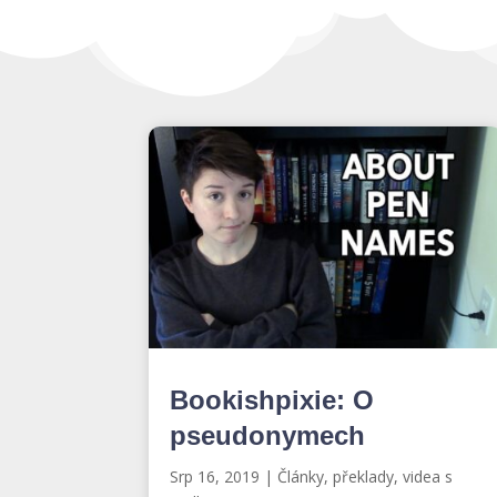
Bookishpixie: O
pseudonymech
Srp 16, 2019
|
Články, překlady, videa s