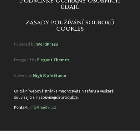
Podmínky ochrany osobních
údajů
zásady používání souborů
cookies
Powered by
WordPress
Designed by
Elegant Themes
Covers by
NightCafeStudio
Oficiální webová stránka mnohosvěta Naefaru a veškeré
související (i nesouvisející) produkce.
Kontakt:
info@naefar.cz