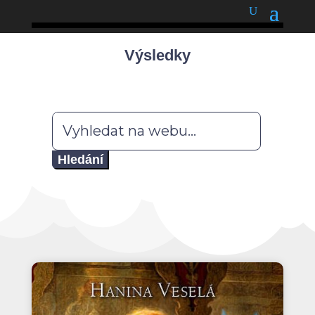
podnětné myšlenky
Výsledky
Hledat: