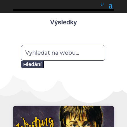
podnětné myšlenky
Výsledky
Hledat: