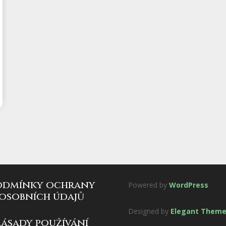
odmínky ochrany
Powered by
WordPress
osobních údajů
Designed by
Elegant Them
zásady používání