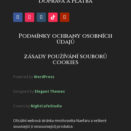
Doprava a platba
Podmínky ochrany osobních
údajů
zásady používání souborů
cookies
Powered by
WordPress
Designed by
Elegant Themes
Covers by
NightCafeStudio
Oficiální webová stránka mnohosvěta Naefaru a veškeré
související (i nesouvisející) produkce.