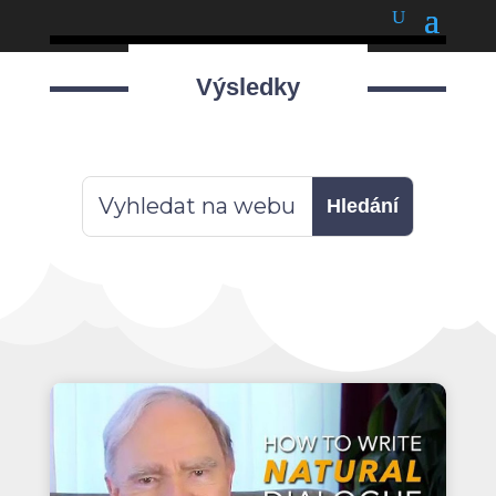
podnětné myšlenky
Výsledky