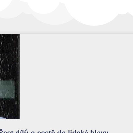
Šest dílů o cestě do lidské hlavy