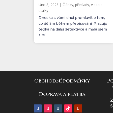
Úno 8, 2023
|
Články, překlady, videa s
titulky
Dneska s vámi chci promluvit o tom,
co dělám během přepisování. Pracuju
teďka na další detektivce a měla jsem
s ní...
Obchodní podmínky
P
Doprava a platba