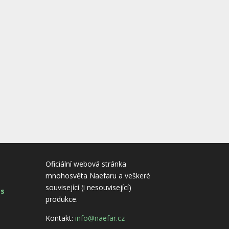
Oficiální webová stránka
mnohosvěta Naefaru a veškeré
související (i nesouvisející)
es
produkce.
Kontakt:
info@naefar.cz