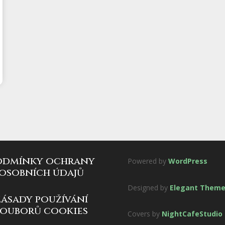
odmínky ochrany
Powered by
WordPress
osobních údajů
Designed by
Elegant Them
zásady používání
souborů cookies
Covers by
NightCafeStudio