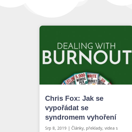
Chris Fox: Jak se
vypořádat se
syndromem vyhoření
Srp 8, 2019
|
Články, překlady, videa s