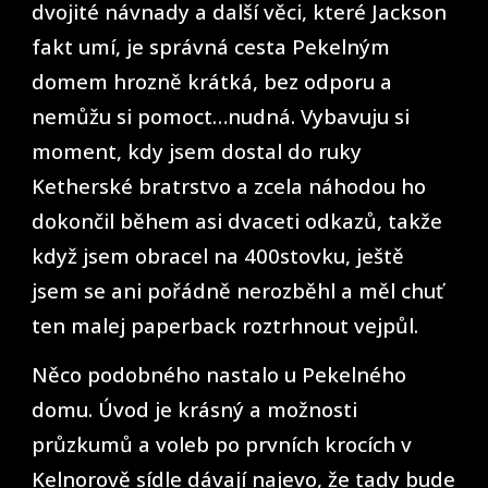
dvojité návnady a další věci, které Jackson
fakt umí, je správná cesta Pekelným
domem hrozně krátká, bez odporu a
nemůžu si pomoct…nudná. Vybavuju si
moment, kdy jsem dostal do ruky
Ketherské bratrstvo a zcela náhodou ho
dokončil během asi dvaceti odkazů, takže
když jsem obracel na 400stovku, ještě
jsem se ani pořádně nerozběhl a měl chuť
ten malej paperback roztrhnout vejpůl.
Něco podobného nastalo u Pekelného
domu. Úvod je krásný a možnosti
průzkumů a voleb po prvních krocích v
Kelnorově sídle dávají najevo, že tady bude