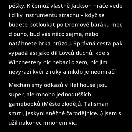
pěšky. K čemuž vlastně Jackson hráče vede
i díky instrumentu strachu – když se
budete potloukat po Dromově baráku moc
dlouho, buď vás něco sejme, nebo
natáhnete brka hrůzou. Správná cesta pak
vypadá asi jako díl Lovců duchů, kde s
Winchestery nic nebací o zem, nic jim
nevyrazí kvér z ruky a nikdo je neomráčí.
Mechanismy odkazů v Hellhouse jsou
super, ale mnoho jednodušších
gamebooků (Město zlodějů, Talisman
smrti, Jeskyni sněžné čarodějnice…) jsem si
užil nakonec mnohem víc.