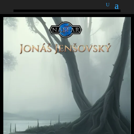
podnětné myšlenky