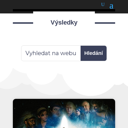
podnětné myšlenky
Výsledky