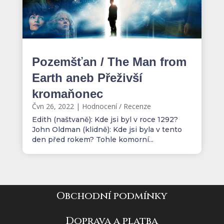
Pozemšťan / The Man from
Earth aneb Přeživší
kromaňonec
Čvn 26, 2022
|
Hodnocení / Recenze
Edith (naštvaně): Kde jsi byl v roce 1292?
John Oldman (klidně): Kde jsi byla v tento
den před rokem? Tohle komorní...
Obchodní podmínky
Doprava a platba