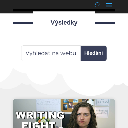
podnětné myšlenky
Výsledky