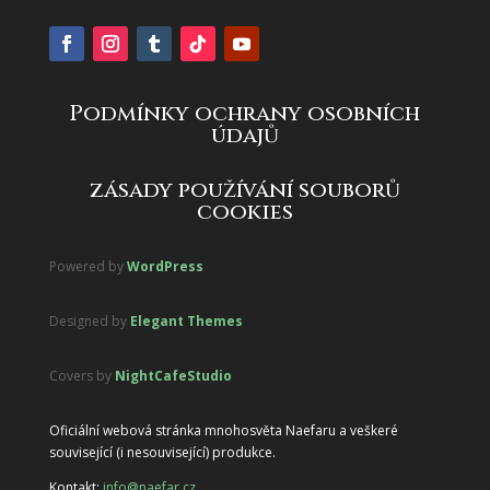
Podmínky ochrany osobních
údajů
zásady používání souborů
cookies
Powered by
WordPress
Designed by
Elegant Themes
Covers by
NightCafeStudio
Oficiální webová stránka mnohosvěta Naefaru a veškeré
související (i nesouvisející) produkce.
Kontakt:
info@naefar.cz