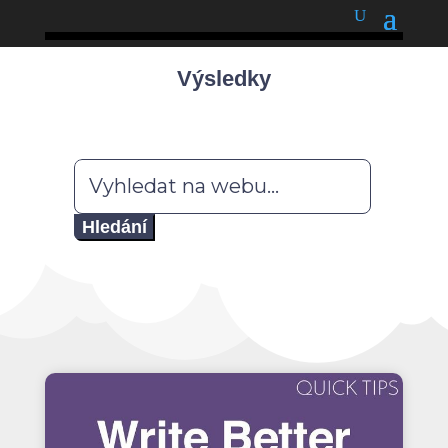
podnětné myšlenky
Výsledky
Hledat: