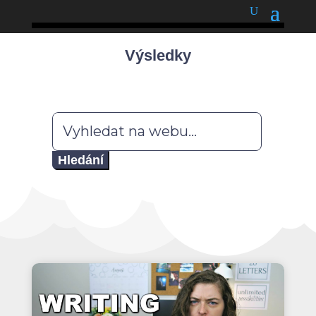
podnětné myšlenky
Výsledky
Hledat: