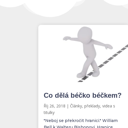
Co dělá béčko béčkem?
Říj 26, 2018
|
Články, překlady, videa s
titulky
"Neboj se překročit hranici." William
Bell k Walteru Bishopovi, Hranice