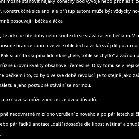
není možné stanovit nějaký konečný bod vývoje nebo prohlásit, ž
. Konstrukčně sice ano, ale přístup autora může být vždycky no
mně posouvají i béčka a áčka.
, že ačko určité doby nebo kontextu se stává časem béčkem. V
osune hranice žánru i ve více ohledech a získá svůj díl pozornost
Pak si určitá skupina lidí řekne „hele, tohle se chytlo“ a začnou 
 různé úrovni kvality obsahové i řemeslné. Díky tomu se v něj
e béčkem i to, co bylo ve své době revolucí. Je to stejně jako za
nálezu a jeho postupné stávání se normou.
nu to člověka může zamrzet ze dvou důvodů.
pně neodvratně mizí ono vzrušení z nového a po pár letech si č
ebo pár řádků anotace „další (dosaďte dle libosti)vština“ a znud
u.