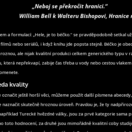
„Neboj se překročit hranici.“
William Bell k Walteru Bishopovi, Hranic
em a formulací: „Hele, je to béčko.“ se pravděpodobně setkal už
 filmů nebo seriálů, i když knihu jde popsta stejně. Béčko je ob
hroznou, ale nijak kvalitní produkci celkem generického typu v r
u, která nepřekvapí, zabije čas třeba u vody nebo cestou vlakem
pomenete.
da kvality
označit ještě horší věci, můžeme použít další písmena abecedy,
naznačit skutečně hroznou úroveň. Pravdou je, že ty nadpřiroz
například Turecké hvězdné války, jsou za prvé kategorie sama pr
o toto hodnocení, za druhé jsou mimořádně kvalitní coby studijn