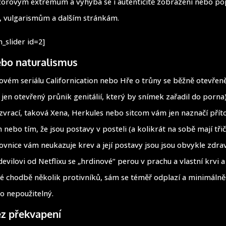
orovým extrémům a vyhýbá se i autenticitě zobrazení nebo popi
, vulgarismům a dalším stránkám.
_slider id=2]
ebo naturalismus
ovém seriálu Californication nebo Hře o trůny se běžně otevřeně
 jen otevřený průnik genitálií, který by snímek zařadil do porna
zvrací, taková Xena, Herkules nebo sitcom vám jen naznačí pří
nebo tím, že jsou postavy v posteli (a kolikrát na sobě mají tři
ovnice vám neukazuje krev a její postavy jsou jsou obvykle zdra
evilovi od Netflixu se „hrdinové“ perou v prachu a vlastní krvi 
é chodbě několik protivníků, sám se téměř odplazí a minimálně
to nepoužitelný.
ez překvapení