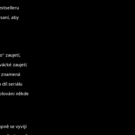
estselleru
saní, aby
“ zaujetí,
vácké zaujetí.
jí znamená
díl seriálu
izolováni někde
pně se vyvíjí