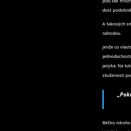
jsou tak hroz
dost podobně
A takových sní
náhodou.
Jenže co vlas
jednoduchosti
jazyka. Na tu
zkušeností po
„Poku
Béčko nikoho 