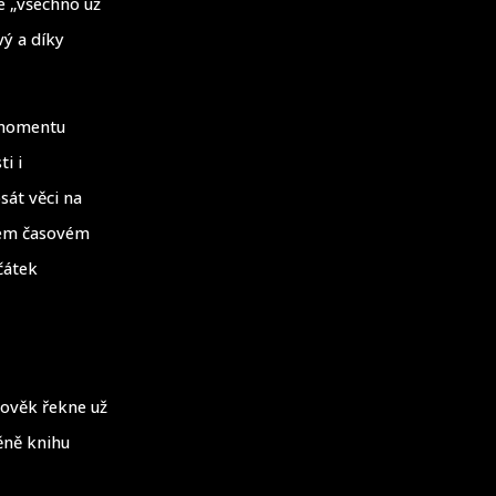
e „všechno už
vý a díky
 momentu
i i
psát věci na
akém časovém
čátek
lověk řekne už
ěně knihu