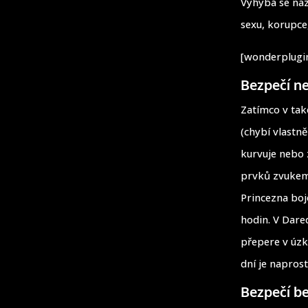
Vyhýbá se náz
sexu, korupce
[wonderplugin
Bezpečí n
Zatímco v tak
(chybí vlastně
kurvuje nebo 
prvků zvukem 
Princezna boj
hodin. V Dared
přepere v úzk
dní je napros
Bezpečí b