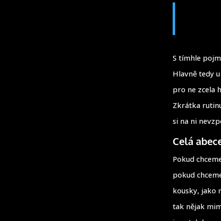
S tímhle pojm
Hlavně tedy u
pro ne zcela 
Zkrátka rutin
si na ni nevz
Celá abece
Pokud chceme 
pokud chceme 
kousky, jako 
tak nějak mim