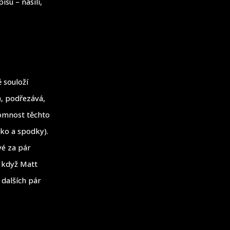
su – násilí,
 souloží
), podřezává,
tomnost těchto
čko a spodky).
vé za pár
a když Matt
 dalších pár