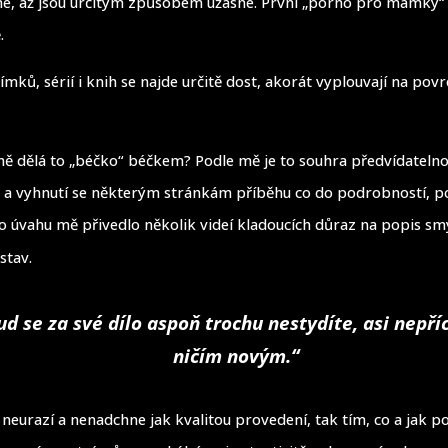
né, až jsou určitým způsobem úžasné. První „porno pro mamky“
.
mků, sérií i knih se najde určitě dost, akorát vyplouvají na povr
tně dělá to „béčko“ béčkem? Podle mě je to souhra předvídatelno
 a vyhnutí se některým stránkám příběhu co do podrobností, p
to úvahu mě přivedlo několik videí kladoucích důraz na popis s
stav.
d se za své dílo aspoň trochu nestydíte, asi nepří
ničím novým.“
neurazí a nenadchne jak kvalitou provedení, tak tím, co a jak po