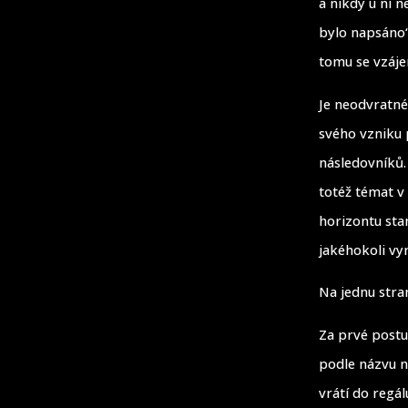
a nikdy u ní 
bylo napsáno“
tomu se vzáje
Je neodvratné
svého vzniku p
následovníků. 
totéž témat v
horizontu stan
jakéhokoli vy
Na jednu stra
Za prvé postu
podle názvu n
vrátí do regál