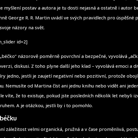
e myšlení postav a autora je tu dosti nejasná a ostatně i autor b
ohně George R. R. Martin uvádí ve svých pravidlech pro úspěšné p
 svoje názory na svět.
_slider id=2]
e „béčko“ názorově poměrně povrchní a bezpečné, vyvolává „ačko
erzi, diskusi. Z toho plyne další jeho klad – vyvolává emoci a di
íry jedno, jestli je zaujetí negativní nebo pozitivní, protože obo
. Nemusíte od Martina číst ani jednu knihu nebo vidět ani jeden 
le víte, že to existuje, pokud jste posledních několik let nebyli 
ruhem. A je otázkou, jestli by i to pomohlo.
 béčku
ní záležitost velmi organická, pružná a v čase proměnlivá, postu