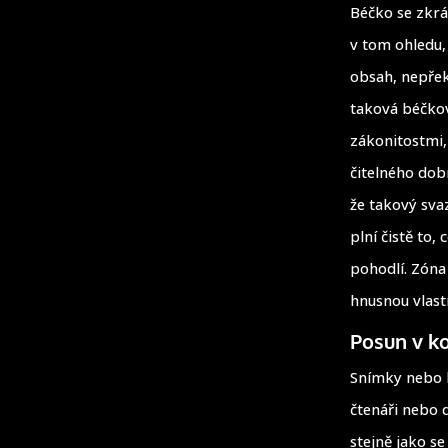
Béčko se zkrá
v tom ohledu,
obsah, nepřekr
taková béčko
zákonitostmi,
čitelného dob
že takový sva
plní čistě to
pohodlí. Zóna
hnusnou vlastn
Posun v k
Snímky nebo 
čtenáři nebo 
stejně jako s