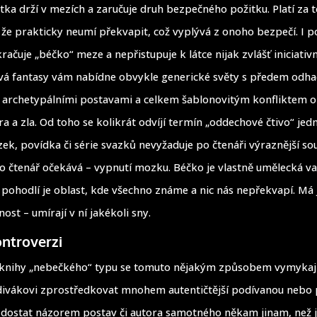
tka drží v mezích a zaručuje druh bezpečného požitku. Platí za
 že prakticky neumí překvapit, což vyplývá z onoho bezpečí. I p
ačuje „béčko“ meze a nepřistupuje k látce nijak zvlášť iniciativ
vá fantasy vám nabídne obvykle generické světy s předem odh
 archetypálními postavami a celkem šablonovitým konfliktem o
ra a zla. Od toho se kolikrát odvíjí termín „oddechové čtivo“ je
zek, povídka či série svazků nevyžaduje po čtenáři výraznější so
, co čtenář očekává – vypnutí mozku. Béčko je vlastně umělecká v
 pohodlí je oblast, kde všechno známe a nic nás nepřekvapí. Má 
ost – umírají v ní jakékoli sny.
ontroverzi
knihy „nebečkého“ typu se tomuto nějakým způsobem vymykaj
divákovi zprostředkovat mnohem autentičtější podívanou nebo 
e dostat názorem postav či autora samotného někam jinam, než j