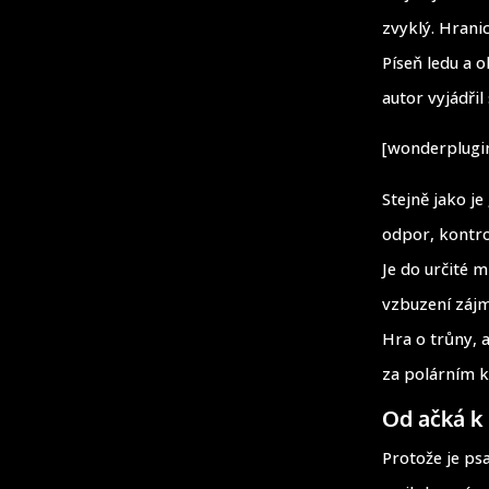
zvyklý. Hranic
Píseň ledu a 
autor vyjádřil
[wonderplugin
Stejně jako j
odpor, kontrov
Je do určité m
vzbuzení zájmu
Hra o trůny, a
za polárním k
Od ačká k
Protože je psa