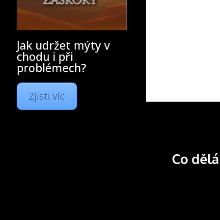
Jak udržet mýty v
chodu i při
problémech?
Zjisti víc
Co děl