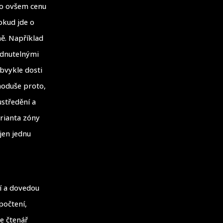
 to ovšem cenu
okud jde o
ně. Například
adnutelnými
bvykle dosti
dnoduše proto,
ustředění a
arianta zóny
jen jednu
í a dovedou
počtení,
e čtenář