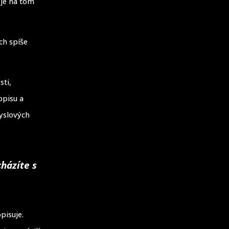
 je na tom
ch spíše
sti,
opisu a
myslových
cházíte s
pisuje.