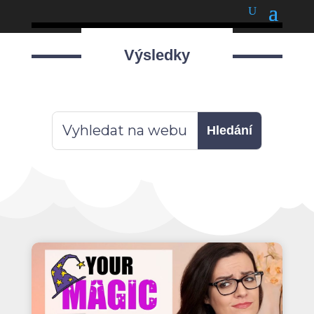
podnětné myšlenky
Výsledky