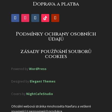
Doprava a platba
Podmínky ochrany osobních
údajů
zásady používání souborů
cookies
Powered by
WordPress
Designed by
Elegant Themes
Covers by
NightCafeStudio
Oficiální webová stránka mnohosvěta Naefaru a veškeré
související (i nesouvisející) produkce.