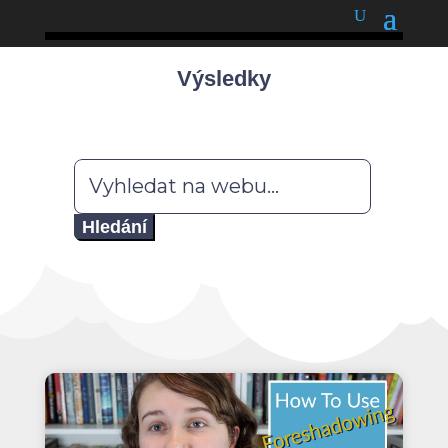
podnětné myšlenky
Výsledky
Hledat: