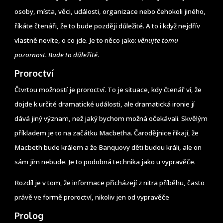
osoby, místa, věci, události, organizace nebo čehokoli jiného,
říkáte čtenáři, že to bude později důležité. A to i když nejdřív
vlastně nevíte, o co jde. Je to něco jako:
věnujte tomu
pozornost. Bude to důležité
.
Proroctví
Čtvrtou možností je proroctví. To je situace, kdy čtenář ví, že
dojde k určité dramatické události, ale dramatická ironie jí
dává jiný význam, než jaký bychom možná očekávali. Skvělým
příkladem je to na začátku Macbetha. Čarodějnice říkají, že
Macbeth bude králem a že Banquovy děti budou králi, ale on
sám jím nebude. Je to podobná technika jako u vypravěče.
Rozdíl je v tom, že informace přicházejí z nitra příběhu, často
právě ve formě proroctví, nikoliv jen od vypravěče
Prolog