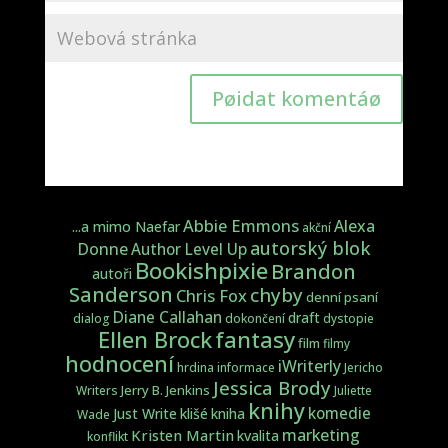
Pøidat komentáø
Abbie Emmons
Alexa
...a mimo Naefar
akční
autorský blok
Donne
Author Level Up
Bookishpixie
Brandon
autoři
Sanderson
chyby
Chris Fox
denní psaní
Diane Callahan
draft
dialog
dokončení
dystopie
fantasy
Ellen Brock
film
filmy
hodnocení
iWriterly
hrdina
informace
Jericho
Jessica Brody
Jerry B. Jenkins
Writers
Juliette
knihy
komedie
Just Write
klišé
kniha
Wade
marketing
Kristen Martin
kvalita
konflikt