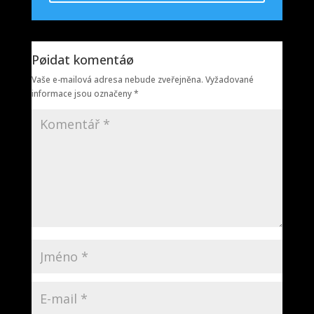
Pøidat komentáø
Vaše e-mailová adresa nebude zveřejněna.
Vyžadované
informace jsou označeny
*