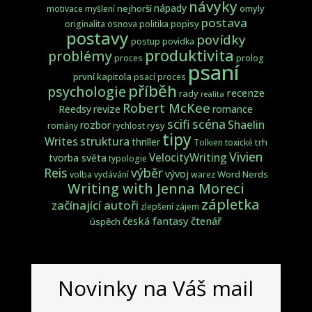
návyky
nápady
nejhorší
omyly
motivace
myšlení
postava
popisy
originalita
osnova
politika
postavy
povídky
postup
povídka
produktivita
problémy
proces
prolog
psaní
první kapitola
psací proces
příběh
psychologie
recenze
rady
realita
Robert McKee
Reedsy
revize
romance
scifi
scéna
Shaelin
rozbor
rysy
romány
rychlost
tipy
struktura
Writes
thriller
trh
Tolkien
toxické
Vivien
VelocityWriting
tvorba světa
typologie
Reis
výběr
vývoj
Word Nerds
volba
vydávání
warez
Writing with Jenna Moreci
zápletka
začínající autoři
zlepšení
zájem
česká fantasy
čtenář
úspěch
Novinky na Váš mail