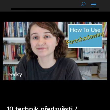
podnětné myšlenky
10 technik předzvěsti /