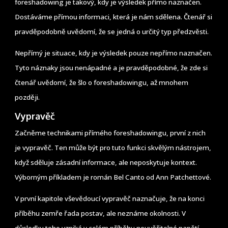
foreshadowing je takový, kdy je výsledek přímo naznačen.
Dostáváme přímou informaci, která je nám sdělena. Čtenář si
pravděpodobně uvědomí, že se jedná o určitý typ předzvěsti.
Nepřímý je situace, kdy je výsledek pouze nepřímo naznačen.
Tyto náznaky jsou nenápadné a je pravděpodobné, že zde si
čtenář uvědomí, že šlo o foreshadowingu, až mnohem
později.
Vypravěč
Začněme technikami přímého foreshadowingu, první z nich
je vypravěč. Ten může být pro tuto funkci skvělým nástrojem,
když sděluje zásadní informace, ale neposkytuje kontext.
Výborným příkladem je román Bel Canto od Ann Patchettové.
V první kapitole vševědoucí vypravěč naznačuje, že na konci
příběhu zemře řada postav, ale neznáme okolnosti. V