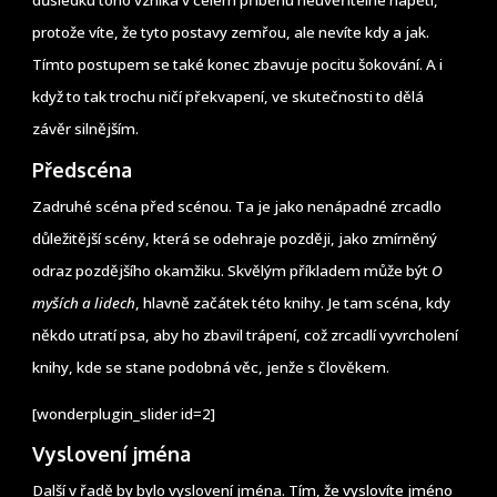
důsledku toho vzniká v celém příběhu neuvěřitelné napětí,
protože víte, že tyto postavy zemřou, ale nevíte kdy a jak.
Tímto postupem se také konec zbavuje pocitu šokování. A i
když to tak trochu ničí překvapení, ve skutečnosti to dělá
závěr silnějším.
Předscéna
Zadruhé scéna před scénou. Ta je jako nenápadné zrcadlo
důležitější scény, která se odehraje později, jako zmírněný
odraz pozdějšího okamžiku. Skvělým příkladem může být
O
myších a lidech
, hlavně začátek této knihy. Je tam scéna, kdy
někdo utratí psa, aby ho zbavil trápení, což zrcadlí vyvrcholení
knihy, kde se stane podobná věc, jenže s člověkem.
[wonderplugin_slider id=2]
Vyslovení jména
Další v řadě by bylo vyslovení jména. Tím, že vyslovíte jméno