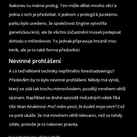
Nakonec tu máme prolog. Ten může dělat mnoho věcí a
jedna z nich je předvídat. V jednom z prologů k Jurskému
parku bylo uvedeno, že společnost Engine vytvořila
genetickou krizi, ale že všichni zúčastnění museli podepsat
dohodu o mlčenlivosti. To jednak připravuje hrozně moc
intrik, ale je to také forma předzvěsti.
Nevinné prohlášení
A co teď některé techniky nepřímého foreshadowingu?
Především by to bylo nevinné prohlášení. Někdy má výrok,
který se zdá tak trochu mimochodem, později mnohem větší
význam. Například ve druhé epizodě Hvězdných válek říká
Obi-Wan Anakinovi:
Proč mám pocit, že budeš moje smrt?
Což
se poté ukáže, že má mnohem větší relevanci, než se tehdy
zdálo, protože je to nakonec pravda.