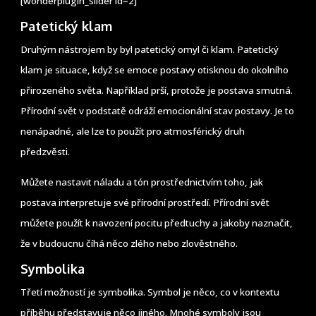
[wonderplugin_slider id=2]
Patetický klam
Druhým nástrojem by byl patetický omyl či klam. Patetický
klam je situace, když se emoce postavy otisknou do okolního
přirozeného světa. Například prší, protože je postava smutná.
Přírodní svět v podstatě odráží emocionální stav postavy. Je to
nenápadné, ale lze to použít pro atmosférický druh
předzvěsti.
Můžete nastavit náladu a tón prostřednictvím toho, jak
postava interpretuje své přírodní prostředí. Přírodní svět
můžete použít k navození pocitu předtuchy a jakoby naznačit,
že v budoucnu číhá něco zlého nebo zlověstného.
Symbolika
Třetí možností je symbolika. Symbol je něco, co v kontextu
příběhu představuje něco jiného. Mnohé symboly jsou