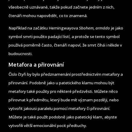
všeobecně uznávané, takže pokud začnete jedním z nich,
čtenáři mohou napovědět, co to znamená.
Například na začátku Hemingwayova
Sbohem, armádo
je jako
symbol smrti použito padající listí, a protože se tento symbol
používá poměrně často, čtenáři napoví, že smrt číhá i někde v
budoucnosti.
Metafora a přirovnání
Číslo čtyři by bylo předznamenání prostřednictvím metafory a
přirovnání. Podobně jako u patetického klamu mohou být
metafory také použity pro některé předzvěsti. Můžete něco
přirovnat k předmětu, který bude mít význam později, nebo
vytvořit jakousi paralelu pomocí metafory či přirovnání.
Můžete je také použít podobně jako patetický klam, abyste
vytvořili větší emocionální pocit předtuchy.