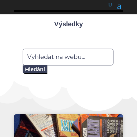
podnětné myšlenky
Výsledky
Hledat: