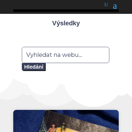
podnětné myšlenky
Výsledky
Hledat: