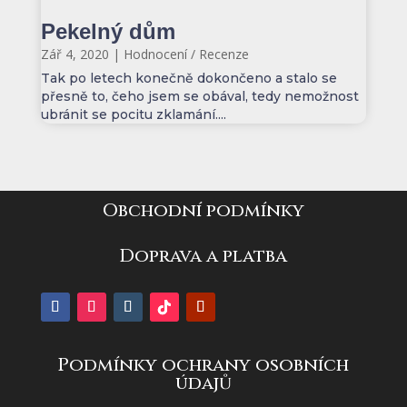
Pekelný dům
Zář 4, 2020
|
Hodnocení / Recenze
Tak po letech konečně dokončeno a stalo se
přesně to, čeho jsem se obával, tedy nemožnost
ubránit se pocitu zklamání....
Obchodní podmínky
Doprava a platba
Podmínky ochrany osobních
údajů