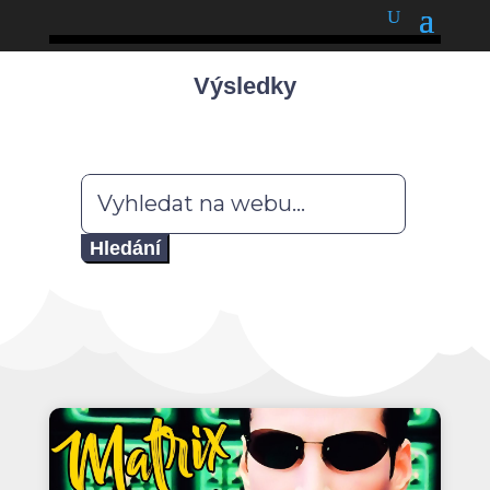
podnětné myšlenky
Výsledky
Hledat: