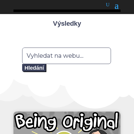
podnětné myšlenky
Výsledky
Hledat: