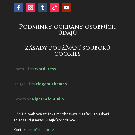
Podmínky ochrany osobních
údajů
zásady používání souborů
cookies
Powered by
WordPress
Designed by
Elegant Themes
Covers by
NightCafeStudio
Oficiální webová stránka mnohosvěta Naefaru a veškeré
související (i nesouvisející) produkce.
Kontakt:
info@naefar.cz