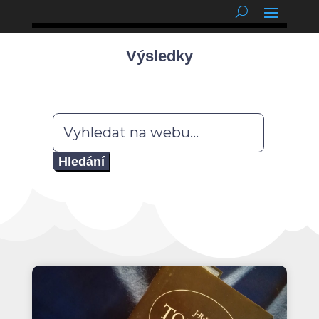
podnětné myšlenky
Výsledky
Hledat: