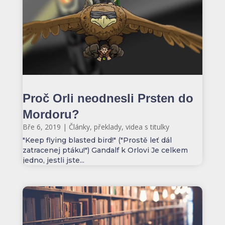
Proč Orli neodnesli Prsten do
Mordoru?
Bře 6, 2019
|
Články, překlady, videa s titulky
"Keep flying blasted bird!" ("Prostě leť dál
zatracenej ptáku!") Gandalf k Orlovi Je celkem
jedno, jestli jste...