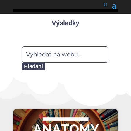
podnětné myšlenky
Výsledky
Hledat: