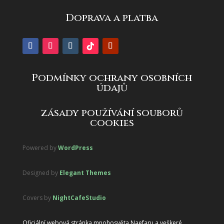
Doprava a platba
Podmínky ochrany osobních
údajů
zásady používání souborů
cookies
Powered by
WordPress
Designed by
Elegant Themes
Covers by
NightCafeStudio
Oficiální webová stránka mnohosvěta Naefaru a veškeré