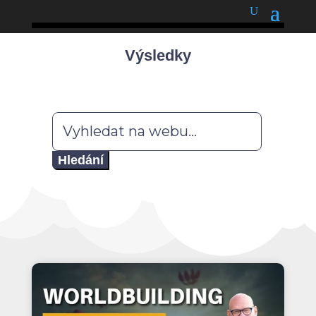
podnětné myšlenky
Výsledky
Hledat: