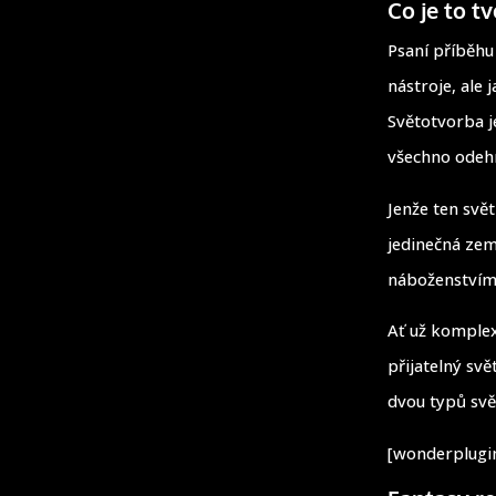
Co je to t
Psaní příběhu
nástroje, ale 
Světotvorba j
všechno odeh
Jenže ten svě
jedinečná zem
náboženstvími
Ať už komplex
přijatelný svě
dvou typů svě
[wonderplugin