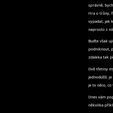
správně, bych
Hra o trůny, 
vypadat, jak 
naprosto z ni
Buďte však uj
podniknout, p
zdaleka tak p
Dvě třetiny m
jednodušší. J
je to něco, co
Dnes vám popí
několika příkl