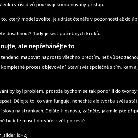
lenka v říši divů používají kombinovaný přístup.
 to, který model zvolíte, je udržet čtenáře v pozornosti až do ú
te dosáhnout? Tady je šest potřebných kroků:
ánujte, ale nepřehánějte to
 tendenci mapovat naprosto všechno předtím, než vůbec začnou
to kompletně proces objevování. Staví svět společně s tím, kam a 
ování by byl problém, protože bychom se tak ponořili do tvorby 
psat. Dělejte to, co vám funguje, nenechte ale tvorbu světa stá
í slova na stránkách. Děláte-li osnovu, začněte, jakmile jste přip
ě budete muset dotvářet svět po cestě.
_slider id=2]