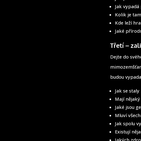
Jak vypadá 
Kolik je tam
Kde leží hra
Jaké přírodn
Třetí – za
Dejte do svého
mimozemšťany,
budou vypadat 
Jak se staly
Mají nějaký
Jaké jsou g
Mluví všec
Jak spolu v
Existují něj
Jakých zdro