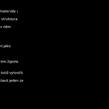
materiály i
í struktura.
e v něm
ní jako
erém žijeme.
totiž vytvořit
tavit jeden ze