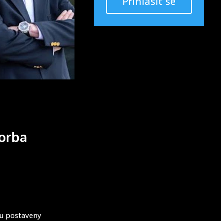
Přihlásit se
vorba
ou postaveny