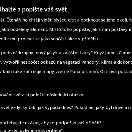
halte a popište váš svět
ět. Čtenáři ho chtějí vidět, slyšet, cítit a dotknout se jeho okolí.
 jako oddělený element. Místo toho popište, jak s ním postavy in
volte mu projevit se jako součást akce v příběhu.
i podivné krajiny, nový jazyk a zvláštní tvory? Když James Came
, vytvořil nespočet odkazů na vegetaci Pandory, klima a dokon
 knih také zahrnuje mapy včetně Pána prstenů, Ostrova poklad
vování světa si položte následující otázky:
 svět vždycky tak, jak vypadá dnes? Pokud ne, jaký byl dříve a c
 potřebujete ukázat, aby to podpořilo váš příběh?
í a terén ovlivňují váš příběh?