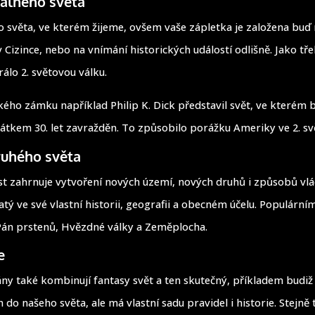
eálného světa
o světa, ve kterém žijeme, ovšem vaše zápletka je založena buď 
v Cizince, nebo na vnímání historických událostí odlišně. Jako t
lo 2. světovou válku.
kého zámku například Philip K. Dick představil svět, ve kterém b
átkem 30. let zavražděn. To způsobilo porážku Ameriky ve 2. sv
ruhého světa
 zahrnuje vytvoření nových území, nových druhů i způsobů vlád
tý ve své vlastní historii, geografii a obecném účelu. Populárním
Pán prstenů, Hvězdné války a Zeměplocha.
e
y také kombinují fantasy svět a ten skutečný, příkladem budiž
 do našeho světa, ale má vlastní sadu pravidel i historie. Stejně