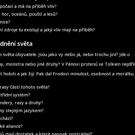
počasí a má na příběh vliv?
 hor, oceánů, pouští a lesů?
nice?
í zdroje tu existují a jaký vliv mají na příběh?
lidnění světa
 světa obyvatele. Jsou jako vy nebo já, nebo trochu jiní? Jde o
 monstra nebo jiné druhy? V Pánovi prstenů se Tolkien nejdřív
hobiti a jak žijí. Pak dal Frodovi minulost, osobnost a morálku.
 rasy částí tohoto světa?
 třídní systém?
endery, rasy a druhy?
hny stejným jazykem?
ychází?
aké aliance?
jů mají dostatek a které naopak postrádají?