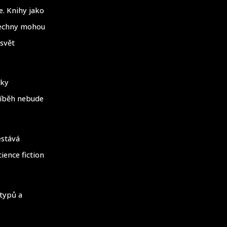
e. Knihy jako
Všechny mohou
 svět
oky
říběh nebude
estává
ience fiction
 typů a