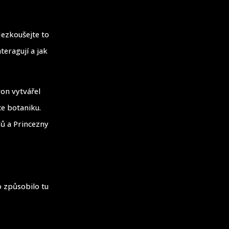
 Nezkoušejte to
teragují a jak
ron vytvářel
ce botaniku.
ů a Princezny
o způsobilo tu