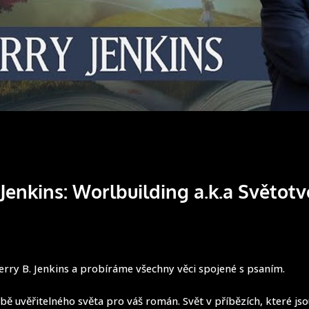
. Jenkins: Worlbuilding a.k.a Světot
 Jerry B. Jenkins a probíráme všechny věci spojené s psaním.
bě uvěřitelného světa pro váš román. Svět v příbězích, které js