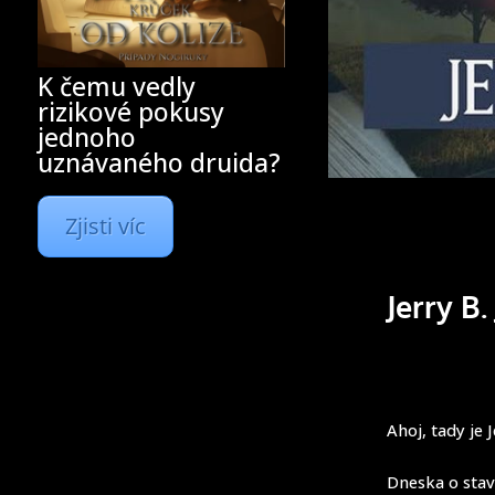
K čemu vedly
rizikové pokusy
jednoho
uznávaného druida?
Zjisti víc
Jerry B
Ahoj, tady je
Dneska o stav