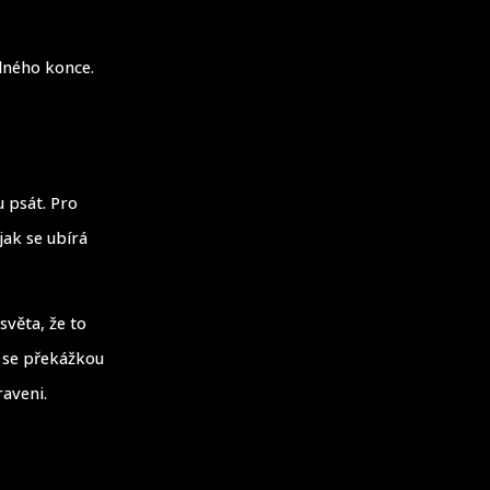
plného konce.
 psát. Pro
jak se ubírá
světa, že to
t se překážkou
raveni.