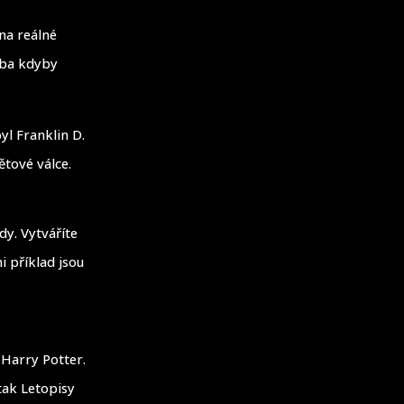
na reálné
řeba kdyby
yl Franklin D.
ětové válce.
y. Vytváříte
i příklad jsou
 Harry Potter.
 tak Letopisy