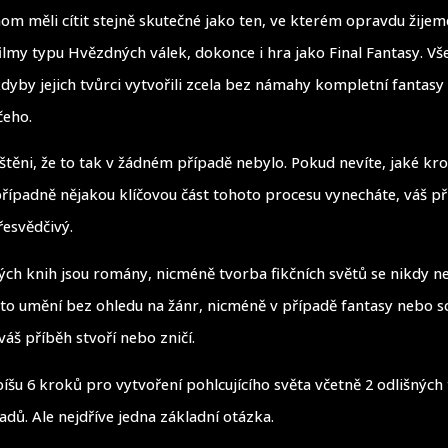
om měli cítit stejně skutečné jako ten, ve kterém opravdu žijem
filmy typu Hvězdných válek, dokonce i hra jako Final Fantasy. 
kdyby jejich tvůrci vytvořili zcela bez námahy kompletní fantasy
čeho.
ištěni, že to tak v žádném případě nebylo. Pokud nevíte, jaké kr
řípadně nějakou klíčovou část tohoto procesu vynecháte, váš p
řesvědčivý.
ých knih jsou romány, nicméně tvorba fikčních světů se nikdy n
e to umění bez ohledu na žánr, nicméně v případě fantasy nebo sc
 váš příběh stvoří nebo zničí.
šu 6 kroků pro vytvoření pohlcujícího světa včetně 2 odlišných
adů. Ale nejdříve jedna základní otázka.