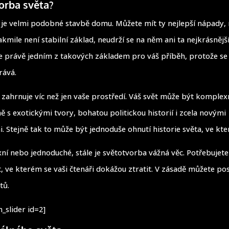
vorba světa?
 je velmi podobné stavbě domu. Můžete mít ty nejlepší nápady, 
jakmile není stabilní základ, neudrží se na něm ani ta nejkrásnějš
e právě jedním z takových základem pro váš příběh, protože s
rává.
t zahrnuje víc než jen vaše prostředí. Váš svět může být komplex
ě s exotickými tvory, bohatou politickou historií i zcela novými
. Stejně tak to může být jednoduše ohnutí historie světa, ve kt
ní nebo jednoduché, stále je světotvorba vážná věc. Potřebujete 
t, ve kterém se vaši čtenáři dokážou ztratit. V zásadě můžete pos
tů.
_slider id=2]