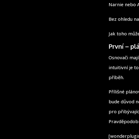
Narnie nebo A
Bez ohledu na
Jak toho může
První – pl
Osnovači mají
intuitivní je 
příběh.
Přílišné plán
bude důvod ne
pro přibývajíc
Pravděpodobn
[wonderplugin