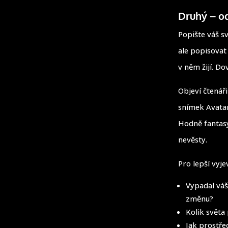
Druhý – od
Popište váš sv
ale popisovat
v něm žijí. Do
Objeví čtenář
snímek Avatar
Hodně fantasy
nevěsty.
Pro lepší vyje
Vypadal váš
změnu?
Kolik světa
Jak prostřed