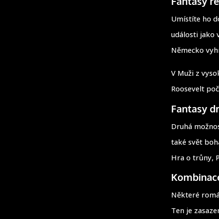
Fantasy r
Umístíte ho d
události jako 
Německo vyhrá
V Muži z vyso
Roosevelt poč
Fantasy d
Druhá možnost
také svět boha
Hra o trůny, 
Kombinac
Některé román
Ten je zasazen