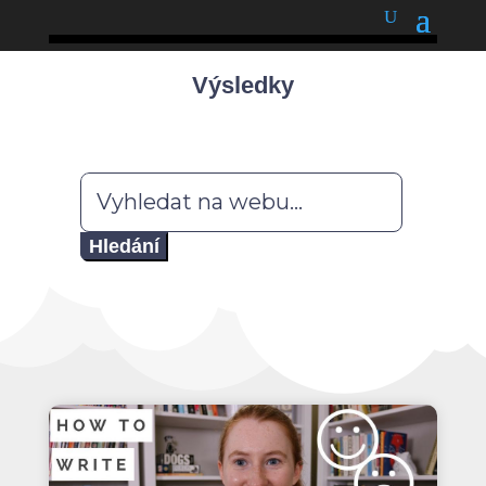
podnětné myšlenky
Výsledky
Hledat: