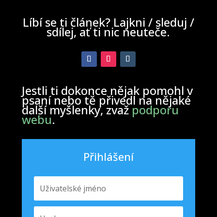
Líbí se ti článek? Lajkni / sleduj /
sdílej, ať ti nic neuteče.
Jestli ti dokonce nějak pomohl v
psaní nebo tě přivedl na nějaké
další myšlenky, zvaž
podporu
webu
.
Přihlášení