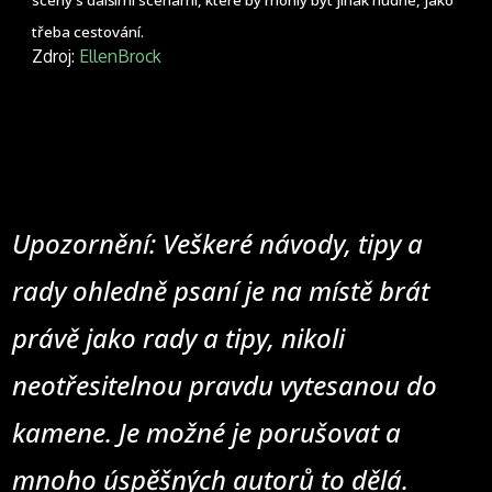
scény s dalšími scénami, které by mohly být jinak nudné, jako
třeba cestování.
Zdroj:
EllenBrock
Upozornění: Veškeré návody, tipy a
rady ohledně psaní je na místě brát
právě jako rady a tipy, nikoli
neotřesitelnou pravdu vytesanou do
kamene. Je možné je porušovat a
mnoho úspěšných autorů to dělá.