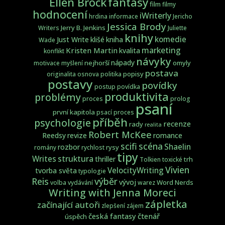
fantasy
Ellen Brock
film
filmy
hodnocení
iWriterly
hrdina
informace
Jericho
Jessica Brody
Jerry B. Jenkins
Writers
Juliette
knihy
komedie
Just Write
klišé
kniha
Wade
marketing
Kristen Martin
kvalita
konflikt
návyky
nápady
nejhorší
omyly
motivace
myšlení
postava
popisy
originalita
osnova
politika
postavy
povídky
postup
povídka
produktivita
problémy
proces
prolog
psaní
první kapitola
psací proces
příběh
psychologie
recenze
rady
realita
Robert McKee
Reedsy
revize
romance
scifi
scéna
Shaelin
rozbor
rysy
romány
rychlost
tipy
struktura
Writes
thriller
trh
Tolkien
toxické
Vivien
VelocityWriting
tvorba světa
typologie
Reis
výběr
vývoj
Word Nerds
volba
vydávání
warez
Writing with Jenna Moreci
zápletka
začínající autoři
zlepšení
zájem
česká fantasy
čtenář
úspěch