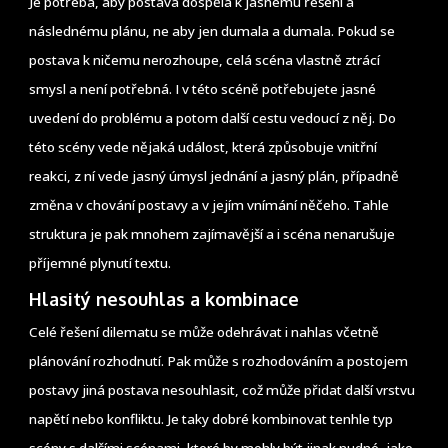
Je potřeba, aby postava dospěla k jasnému řešení a
následnému plánu, ne aby jen dumala a dumala. Pokud se
postava k ničemu nerozhoupe, celá scéna vlastně ztrácí
smysl a není potřebná. I v této scéně potřebujete jasné
uvedení do problému a potom další cestu vedoucí z něj. Do
této scény vede nějaká událost, která způsobuje vnitřní
reakci, z ní vede jasný úmysl jednání a jasný plán, případně
změna v chování postavy a v jejím vnímání něčeho. Tahle
struktura je pak mnohem zajímavější a i scéna nenarušuje
příjemné plynutí textu.
Hlasitý nesouhlas a kombinace
Celé řešení dilematu se může odehrávat i nahlas včetně
plánování rozhodnutí. Pak může s rozhodováním a postojem
postavy jiná postava nesouhlasit, což může přidat další vrstvu
napětí nebo konfliktu. Je taky dobré kombinovat tenhle typ