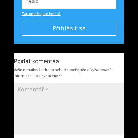
Zapomněli jste heslo?
Přihlásit se
Pøidat komentáø
Vaše e-mailová adresa nebude zveřejněna.
Vyžadované
informace jsou označeny
*