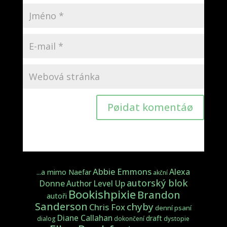
Pøidat komentáø
Abbie Emmons
Alexa
...a mimo Naefar
akční
autorský blok
Donne
Author Level Up
Bookishpixie
Brandon
autoři
Sanderson
chyby
Chris Fox
denní psaní
Diane Callahan
draft
dialog
dokončení
dystopie