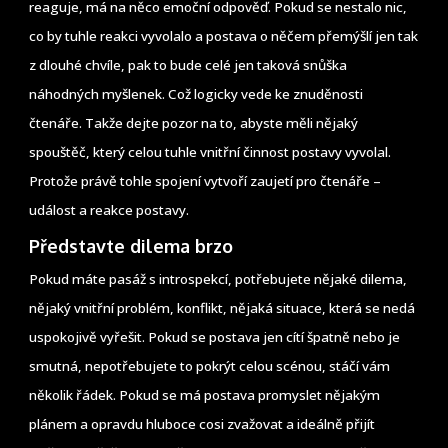
reaguje, má na něco emoční odpověď. Pokud se nestalo nic,
co by tuhle reakci vyvolalo a postava o něčem přemýšlí jen tak
z dlouhé chvíle, pak to bude celé jen taková snůška
náhodných myšlenek. Což logicky vede ke znuděnosti
čtenáře. Takže dejte pozor na to, abyste měli nějaký
spouštěč, který celou tuhle vnitřní činnost postavy vyvolal.
Protože právě tohle spojení vytvoří zaujetí pro čtenáře –
událost a reakce postavy.
Představte dilema brzo
Pokud máte pasáž s introspekcí, potřebujete nějaké dilema,
nějaký vnitřní problém, konflikt, nějaká situace, která se nedá
uspokojivě vyřešit. Pokud se postava jen cítí špatně nebo je
smutná, nepotřebujete to pokrýt celou scénou, stáčí vám
několik řádek. Pokud se má postava promyslet nějakým
plánem a opravdu hluboce cosi zvažovat a ideálně přijít