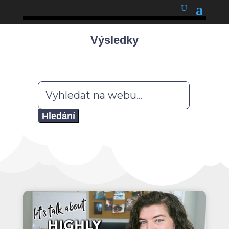
podnětné myšlenky
Výsledky
Hledat: