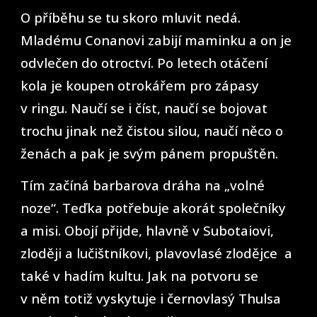
O příběhu se tu skoro mluvit nedá.
Mladému Conanovi zabijí maminku a on je
odvlečen do otroctví. Po letech otáčení
kola je koupen otrokářem pro zápasy
v ringu. Naučí se i číst, naučí se bojovat
trochu jinak než čistou silou, naučí něco o
ženách a pak je svým pánem propuštěn.
Tím začíná barbarova dráha na „volné
noze“. Teďka potřebuje akorát společníky
a misi. Obojí přijde, hlavně v Subotaiovi,
zloději a lučištníkovi, plavovlasé zlodějce a
také v hadím kultu. Jak na potvoru se
v něm totiž vyskytuje i černovlasý Thulsa