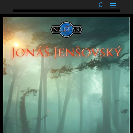
podnětné myšlenky