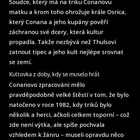
Soudce, který má na triku Conanovu
matku a krom toho ohrožuje krále Osrica,
který Conana a jeho kupány pověří
záchranou své dcery, která kultur
propadla. Takže nezbývá než Thulsovi
zatnout tipec a jeho kult nejlépe srovnat
se zemí.
Kultovka z doby, kdy se muselo hrát
Conanovo zpracování mělo
pravděpodobně velké štěstí v tom, že bylo
natočeno v roce 1982, kdy triků bylo
několik a herci, ačkoli celkem toporní – což
zde není výtka, ale spíše pochvala
vzhledem k žánru – museli opravdu něco