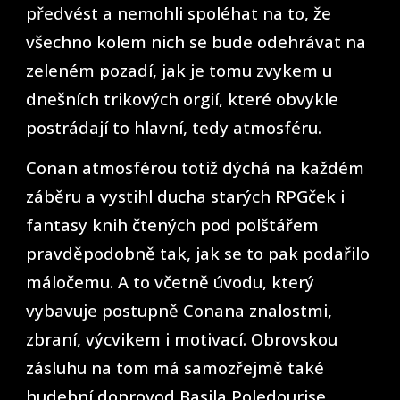
předvést a nemohli spoléhat na to, že
všechno kolem nich se bude odehrávat na
zeleném pozadí, jak je tomu zvykem u
dnešních trikových orgií, které obvykle
postrádají to hlavní, tedy atmosféru.
Conan atmosférou totiž dýchá na každém
záběru a vystihl ducha starých RPGček i
fantasy knih čtených pod polštářem
pravděpodobně tak, jak se to pak podařilo
máločemu. A to včetně úvodu, který
vybavuje postupně Conana znalostmi,
zbraní, výcvikem i motivací. Obrovskou
zásluhu na tom má samozřejmě také
hudební doprovod Basila Poledourise