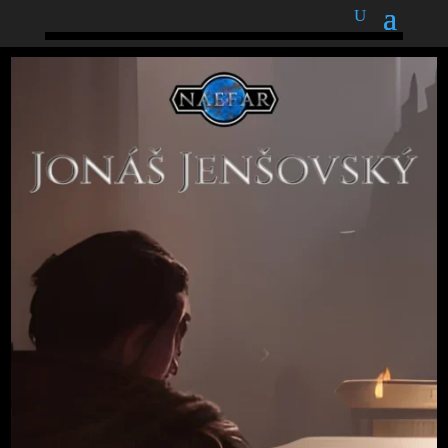
podnětné myšlenky