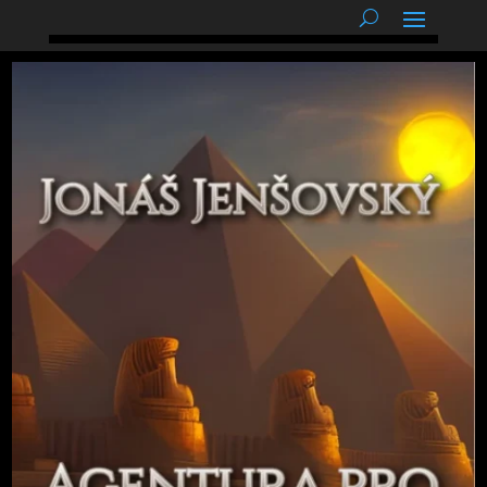
podnětné myšlenky