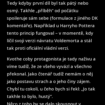
Tedy kdyby první díl byl tak pátý nebo
osmý. Takhle „příběh“ od počátku
spoileruje sám sebe (formulace z jiného DK
komentáře). Například u Harryho Pottera
tento princip fungoval – v momentě, kdy
líčil svoji verzi návratu Voldemorta a stál
tak proti oficiální vládní verzi.
Kvothe coby protagonista je tady naživu a
víme tudíž, že ze všeho vyvázl a všechno
překonal. Jako čtenář tudíž nemám o něj
jako postavu strach a o jeho činy zájem.
Chybí tu cokoli, u čeho bych si řekl: „Jo tak
takhle to bylo, hustý“.
Něco z toho by se dalo skousnout v