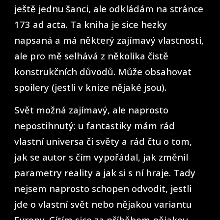
ještě jednu šanci, ale odkládám na stránce
173 ad acta. Ta kniha je sice hezky
napsaná a má některý zajímavý vlastnosti,
ale pro mě selhává z několika čistě
konstrukčních důvodů. Může obsahovat
spoilery (jestli v knize nějaké jsou).
Svět možná zajímavý, ale naprosto
nepostihnutý: u fantastiky mám rád
vlastní universa či světy a rád čtu o tom,
jak se autor s čím vypořádal, jak změnil
parametry reality a jak si s ní hraje. Tady
nejsem naprosto schopen odvodit, jestli
jde o vlastní svět nebo nějakou variantu
Evropy. Cítím sice za příběhem nějakou