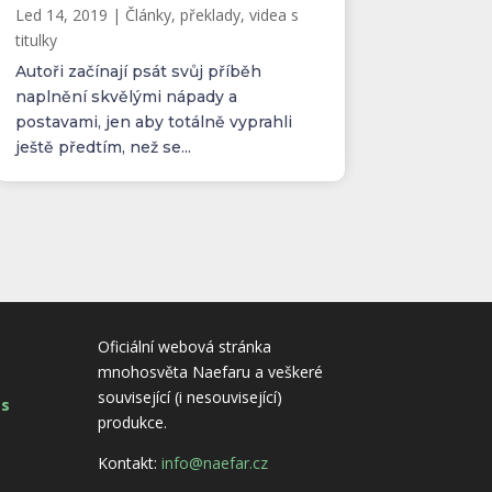
Led 14, 2019
|
Články, překlady, videa s
titulky
Autoři začínají psát svůj příběh
naplnění skvělými nápady a
postavami, jen aby totálně vyprahli
ještě předtím, než se...
Oficiální webová stránka
mnohosvěta Naefaru a veškeré
související (i nesouvisející)
es
produkce.
Kontakt:
info@naefar.cz