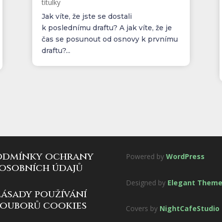
titulky
Jak víte, že jste se dostali
k poslednímu draftu? A jak víte, že je
čas se posunout od osnovy k prvnímu
draftu?...
odmínky ochrany
Powered by
WordPress
osobních údajů
Designed by
Elegant Them
zásady používání
souborů cookies
Covers by
NightCafeStudio