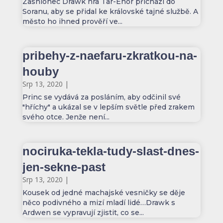
Zashionec Drawk nra Tar-Enor přichází do
Soranu, aby se přidal ke královské tajné službě. A
město ho ihned prověří ve...
pribehy-z-naefaru-zkratkou-na-
houby
Srp 13, 2020
|
Princ se vydává za posláním, aby odčinil své
"hříchy" a ukázal se v lepším světle před zrakem
svého otce. Jenže není...
nociruka-tekla-tudy-slast-dnes-
jen-sekne-past
Srp 13, 2020
|
Kousek od jedné machajské vesničky se děje
něco podivného a mizí mladí lidé…Drawk s
Ardwen se vypravují zjistit, co se...