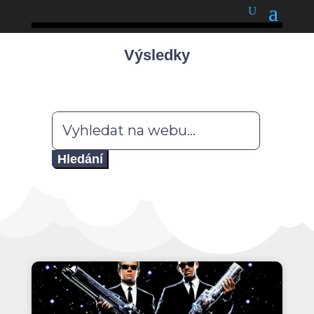
podnětné myšlenky
Výsledky
Hledat: