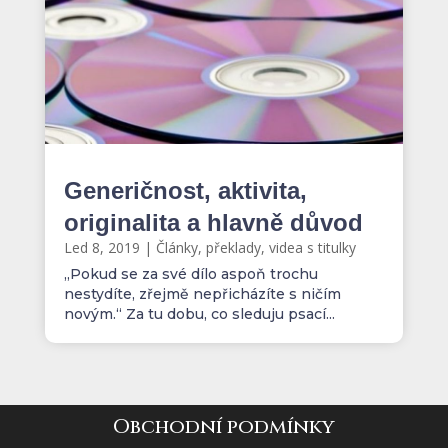
Generičnost, aktivita,
originalita a hlavně důvod
Led 8, 2019
|
Články, překlady, videa s titulky
„Pokud se za své dílo aspoň trochu
nestydíte, zřejmě nepřicházíte s ničím
novým.“ Za tu dobu, co sleduju psací...
Obchodní podmínky