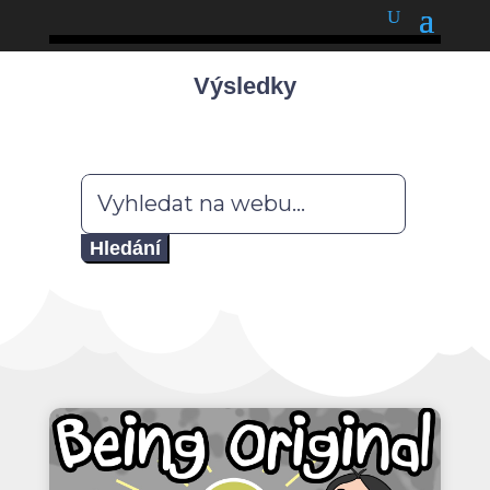
podnětné myšlenky
Výsledky
Hledat: