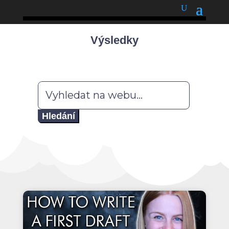
podnětné myšlenky
Výsledky
Hledat: