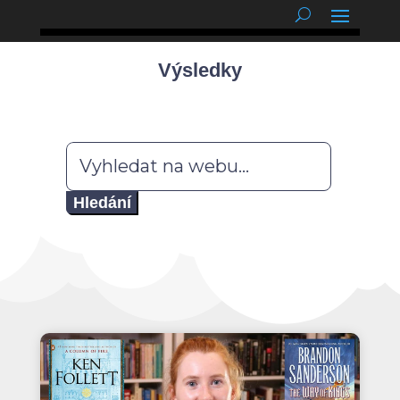
podnětné myšlenky
Výsledky
Hledat: