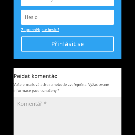
Zapomněli jste heslo?
Přihlásit se
Pøidat komentáø
Vaše e-mailová adresa nebude zveřejněna.
Vyžadované
informace jsou označeny
*