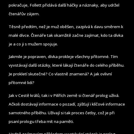
pokračuje, Follett přidává další háčky a náznaky, aby udržel
čtenářův zájem.
Těsně předtím, než je muž oběšen, zazpívá k davu směrem k
malé dívce. Čtenáře tak okamžitě začne zajímat, kdo ta dívka
je a co ji s mužem spojuje.
Jakmile je popraven, dívka prokleje všechny přítomné. Tím
vyvstávají další otázky, které lákají čtenáře do celého příběhu.
Je prokletí skutečné? Co vlastně znamená? A jak ovlivní
přítomné lidi?
Jak v Cestě králů, tak i v Pilířích země si čtenář prolog užívá.
Ačkoli dostávají informace o pozadí, zjišťují i klíčové informace
samotného příběhu. Užívají si tak proces četby, což je při
psaní prologu třeba mít na paměti.