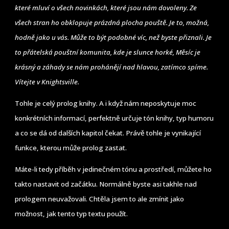
které mluví o všech novinkách, které jsou nám dovoleny. Ze
všech stran ho obklopuje prázdná plocha pouště. Je to, možná,
hodně jako u vás. Může to být podobné víc, než byste přiznali. Je
to přátelská pouštní komunita, kde je slunce horké, Měsíc je
krásný a záhady se nám prohánějí nad hlavou, zatímco spíme.
Vítejte v Knightsville.
Tohle je celý prolog knihy. A i když nám neposkytuje moc
konkrétních informací, perfektně určuje tón knihy, typ humoru
a co se dá od dalších kapitol čekat. Právě tohle je vynikající
funkce, kterou může prolog zastat.
Máte-li tedy příběh v jedinečném tónu a prostředí, můžete ho
takto nastavit od začátku. Normálně byste asi takhle nad
prologem neuvažovali. Chtěla jsem to ale zmínit jako
možnost, jak tento typ textu použít.