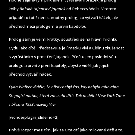
Hodně zajímavým příkladem vyvstávání otázek je prolog
knihy
Božská tajemství Jajanek
od Rebeccy Wells. V tomto
případě to totiž není samotný prolog, co vytváří háček, ale
přechod mezi prologem a první kapitolou.
Prolog sám je velmi krátký, soustředí se na hlavní hrdinku
Cydu jako dítě. Představuje její matku Vivi a Cidinu zkušenost
s vyrůstáním v prostředí Jajanek. Přečtu jen poslední větu
prologu a první z první kapitoly, abyste viděli jak jejich
přechod vytváří háček.
Cyda Walker věděla, že nikdy nebyl čas, kdy nebyla milována.
Stepující matka, která zneužila dítě. Tak nedělní New York Time
z března 1993 nazvaly Vivi.
[wonderplugin_slider id=2]
Právě rozpor mezi tím, jak se Cita cítí jako milované dítě a to,