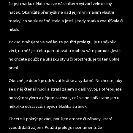
že její matku někdo nazve násilníkem vytváří velmi silný
háček. Okamžitě přemýšlíme nad jejím vnímáním vlastní
matky, co se skutečně stalo a jestli ji tedy matka zneužívala či
nikoli.
Pokud zvažujete ve své knize použití prologu, je tu několik
věcí, na něž je třeba pamatovat a mohou vám pomoct. Jestli
ho chcete použít na ukázku stylu či prostředí, je to ten úplně
první.
Obecně je dobré je udržovat krátké a vydatné. Nechcete, aby
se u něj čtenář nudil a ztratil zájem o další vývoj. Potřebujete
ho svým stylem a dějem zachytit, což se nejspíš stane jen u
několika odstavců, nejvíc několika stránek.
Chcete-li pokrýt pozadí, použijte emoce či záhady, které
vzbudí další zájem. Použití prologu neznamená, že