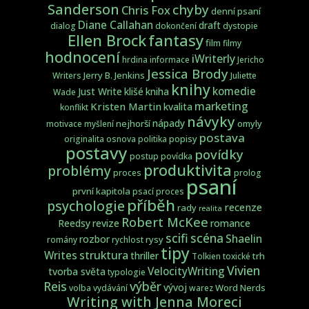
Sanderson
chyby
Chris Fox
denní psaní
Diane Callahan
draft
dialog
dokončení
dystopie
fantasy
Ellen Brock
film
filmy
hodnocení
iWriterly
hrdina
informace
Jericho
Jessica Brody
Jerry B. Jenkins
Writers
Juliette
knihy
komedie
Just Write
klišé
kniha
Wade
marketing
Kristen Martin
kvalita
konflikt
návyky
nápady
nejhorší
omyly
motivace
myšlení
postava
popisy
originalita
osnova
politika
postavy
povídky
postup
povídka
produktivita
problémy
proces
prolog
psaní
první kapitola
psací proces
příběh
psychologie
recenze
rady
realita
Robert McKee
Reedsy
revize
romance
scifi
scéna
Shaelin
rozbor
rysy
romány
rychlost
tipy
struktura
Writes
thriller
trh
Tolkien
toxické
Vivien
VelocityWriting
tvorba světa
typologie
Reis
výběr
vývoj
Word Nerds
volba
vydávání
warez
Writing with Jenna Moreci