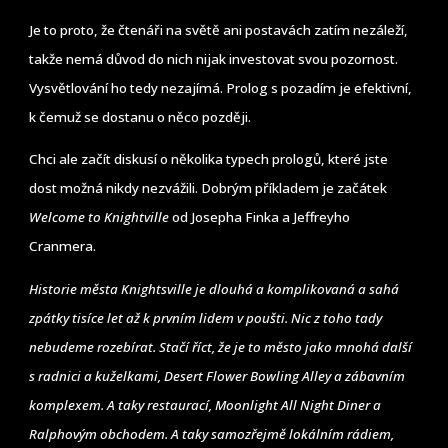
Je to proto, že čtenáři na světě ani postavách zatím nezáleží,
takže nemá důvod do nich nijak investovat svou pozornost.
Vysvětlování ho tedy nezajímá. Prolog s pozadím je efektivní,
k čemuž se dostanu o něco později.
Chci ale začít diskusí o několika typech prologů, které jste
dost možná nikdy nezvážili. Dobrým příkladem je začátek
Welcome to Knightville
od Josepha Finka a Jeffreyho
Cranmera.
Historie města Knightsville je dlouhá a komplikovaná a sahá
zpátky tisíce let až k prvním lidem v poušti. Nic z toho tady
nebudeme rozebírat. Stačí říct, že je to město jako mnohá další
s radnici a kuželkami, Desert Flower Bowling Alley a zábavním
komplexem. A taky restaurací, Moonlight All Night Diner a
Ralphovým obchodem. A taky samozřejmě lokálním rádiem,