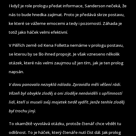
I když je role prologu předat informace, Sanderson nečeká, že
nás to bude hnedka zajímat. Proto je předává skrze postavu,
ke které se vážeme emocemi a tedy i pozorností. Záhada je
totiž jako háček velmi efektivní.
V Pilířích země od Kena Folletta nemáme v prologu postavu,
se kterou by se šlo ihned propojit. Je však vzneseno několik
otázek, které nás velmi zaujmou už jen tím, jak je ten prolog
napsán.
V davu panovala nezvyklá nálada. Zpravidla měli věšení rádi.
Vězeň byl obvykle zloděj a oni zloděje nenáviděli s upřímností
lidí, kteří si museli svůj majetek tvrdě vydřít. Jenže tenhle zloděj
byl trochu jiný.
To okamžitě vyvolává otázku, protože čtenář chce vědět tu
odlišnost. To je háček, který čtenáře nutí číst dál. Jak prolog