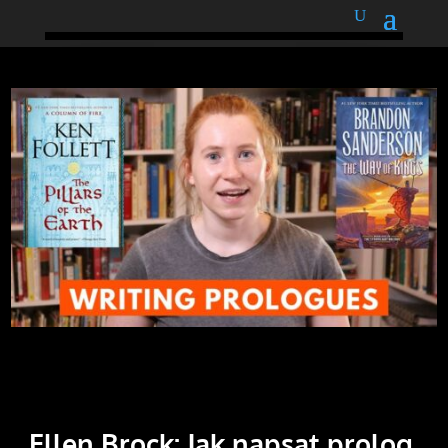
podnětné myšlenky
Ellen Brock: Jak napsat prolog