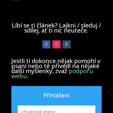
Líbí se ti článek? Lajkni / sleduj /
sdílej, ať ti nic neuteče.
Jestli ti dokonce nějak pomohl v
psaní nebo tě přivedl na nějaké
další myšlenky, zvaž
podporu
webu
.
Přihlášení