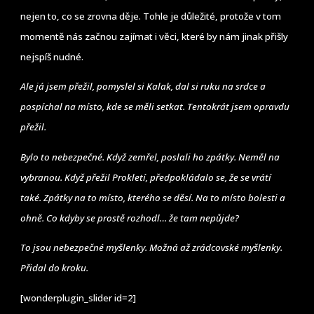
nejen to, co se zrovna děje. Tohle je důležité, protože v tom
momentě nás začnou zajímat i věci, které by nám jinak přišly
nejspíš nudné.
Ale já jsem přežil, pomyslel si Kalak, dal si ruku na srdce a
pospíchal na místo, kde se měli setkat. Tentokrát jsem opravdu
přežil.
Bylo to nebezpečné. Když zemřel, poslali ho zpátky. Neměl na
vybranou. Když přežil Prokletí, předpokládalo se, že se vrátí
také. Zpátky na to místo, kterého se děsí. Na to místo bolesti a
ohně. Co kdyby se prostě rozhodl… že tam nepůjde?
To jsou nebezpečné myšlenky. Možná až zrádcovské myšlenky.
Přidal do kroku.
[wonderplugin_slider id=2]