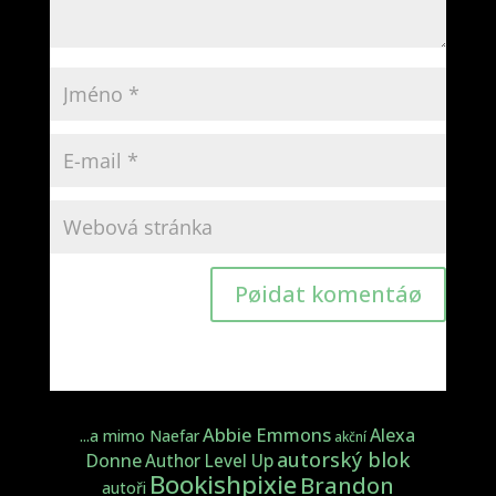
Pøidat komentáø
Abbie Emmons
Alexa
...a mimo Naefar
akční
autorský blok
Donne
Author Level Up
Bookishpixie
Brandon
autoři