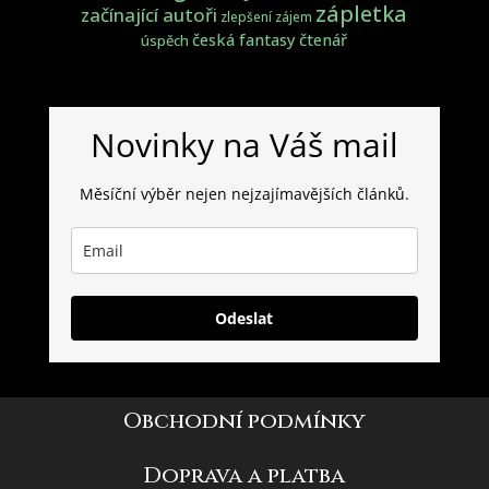
zápletka
začínající autoři
zlepšení
zájem
česká fantasy
čtenář
úspěch
Novinky na Váš mail
Měsíční výběr nejen nejzajímavějších článků.
Odeslat
Obchodní podmínky
Doprava a platba