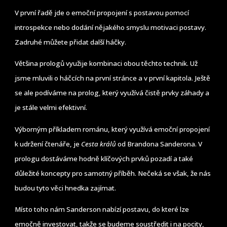
V první řadě jde o emoční propojení s postavou pomocí
introspekce nebo dodání nějakého smyslu motivaci postavy.
Zadruhé můžete přidat další háčky.
Většina prologů využije kombinaci obou těchto technik. Už
jsme mluvili o háčcích na první stránce a v první kapitola. Ještě
se ale podíváme na prolog, který využívá čistě prvky záhady a
je stále velmi efektivní.
Výborným příkladem románu, který využívá emoční propojení
k udržení čtenáře, je
Cesta králů
od Brandona Sanderona. V
prologu dostáváme hodně klíčových prvků pozadí a také
důležité koncepty pro samotný příběh. Nečeká se však, že nás
budou tyto věci hnedka zajímat.
Místo toho nám Sanderson nabízí postavu, do které lze
emočně investovat, takže se budeme soustředit i na pocity,