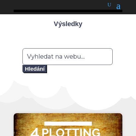
podnětné myšlenky
Výsledky
Hledat: