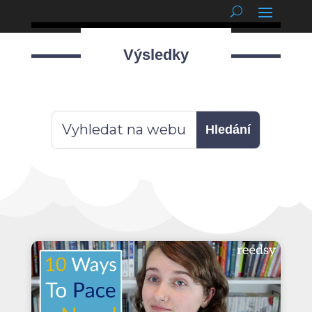
podnětné myšlenky
Výsledky