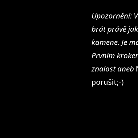
Upozornění: V
brát právě jak
kamene. Je mo
Prvním krokem
znalost aneb
N
porušit;-)