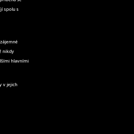
jí spolu s
 Vzájemné
ž nikdy
lšími hlavními
 v jejich