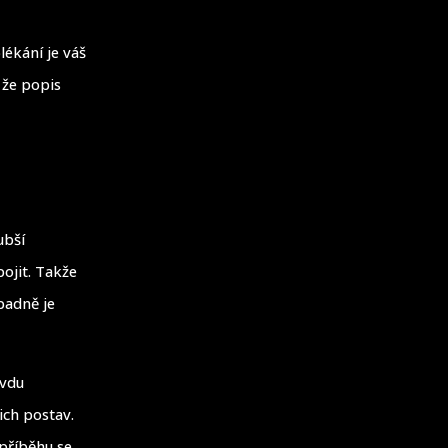
lékání je váš
 že popis
ubší
ojit. Takže
ípadně je
avdu
ich postav.
 příběhu se