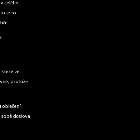
ev celého
to je to
bře.
a
 které ve
ivné, protože
 oblečení.
a sobě doslova