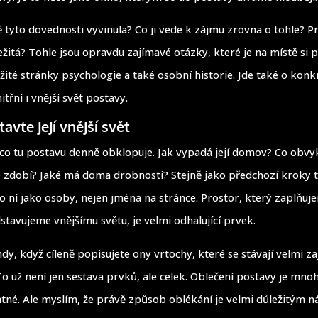
ě tyto dovednosti vyvinula? Co ji vede k zájmu zrovna o tohle? Pr
ežitá? Tohle jsou opravdu zajímavé otázky, které je na místě si 
ité stránky psychologie a také osobní historie. Jde také o konkr
itřní i vnější svět postavy.
tavte její vnější svět
 co tu postavu denně obklopuje. Jak vypadá její domov? Co obvyk
e zdobí? Jaké má doma drobnosti? Stejně jako předchozí kroky 
do ní jako osoby, nejen jména na stránce. Prostor, který zaplňu
stavujeme vnějšímu světu, je velmi odhalující prvek.
dy, když cíleně popisujete ony vrtochy, které se stávají velmi z
 To už není jen sestava prvků, ale celek. Oblečení postavy je mno
tné. Ale myslím, že právě způsob oblékání je velmi důležitým ná