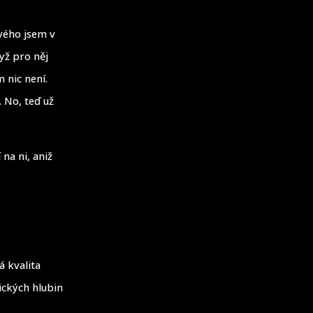
vého jsem v
yž pro něj
 nic není.
 No, teď už
na ni, aniž
á kvalita
ických hlubin