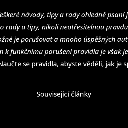
eškeré návody, tipy a rady ohledně psaní j
o rady a tipy, nikoli neotřesitelnou pravd
žné je porušovat a mnoho úspěšných auto
 k funkčnímu porušení pravidla je však j
aučte se pravidla, abyste věděli, jak je 
Související články