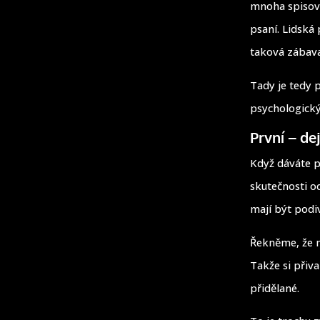
mnoha spisova
psaní. Lidská 
taková zábava
Tady je tedy 
psychologický
První – de
Když dáváte p
skutečnosti od
mají být podi
Řekněme, že m
Takže si přiv
přidělané.