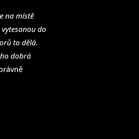
e na místě
u vytesanou do
rů to dělá.
eho dobrá
správně