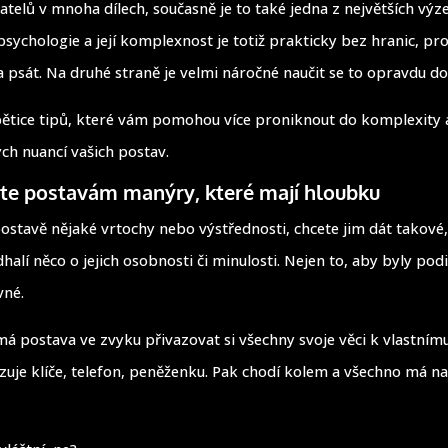
telů v mnoha dílech, současně je to také jedna z největších výz
psychologie a její komplexnost je totiž prakticky bez hranic, pro
 psát. Na druhé straně je velmi náročné naučit se to opravdu do
pětice tipů, které vám pomohou více proniknout do komplexity 
ch nuancí vašich postav.
jte postavám manýry, které mají hloubku
ostavě nějaké vrtochy nebo výstřednosti, chcete jim dát takové,
halí něco o jejich osobnosti či minulosti. Nejen to, aby byly pod
vné.
á postava ve zvyku přivazovat si všechny svoje věci k vlastnímu
azuje klíče, telefon, peněženku. Pak chodí kolem a všechno má n