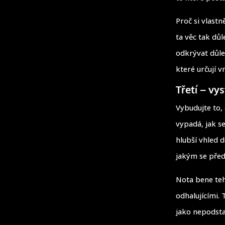
Proč si vlastn
ta věc tak důl
odkrývat důlež
které určují vn
Třetí – vys
Vybudujte to,
vypadá, jak s
hlubší vhled 
jakým se před
Nota bene teh
odhalujícími.
jako nepodsta