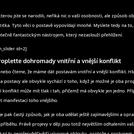
kterou jste se narodili, neříká nic o vaší osobnosti, ale způsob ob
vizitka. Tyto věci o postavě vypovídají mnohé. Myslete tedy na to,
utečně fantastickým nástrojem, který nezaslouží přehlížení.
_slider id=2]
ropleťte dohromady vnitřní a vnější konflikt
 nebo čteme, že máme dát postavám vnitřní a vnější konflikt. Hl
ka postavy ale obvykle vychází z toho, když je možné je oba prop
ší konflikt může mít tlak i tah, přičemž má obvykle jen jedno. Př
kt manifestací toho vnějšího.
je pak častý způsob, jak je oba udělat ještě zajímavějšími a opr
příběhu. Právě projevy v ději jsou totiž největším odhalením vaš
kají ty nejpřesvědčivější vývojové oblouky, protože s postupem