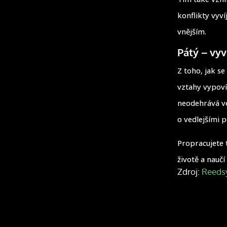
konflikty vyví
vnějším.
Pátý – vyv
Z toho, jak s
vztahy vypoví
neodehrává ve
o vedlejšími 
Propracujete t
životě a nauč
Zdroj:
Reeds