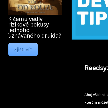
K čemu vedly
rizikové pokusy
jednoho
uznávaného druida?
Zjisti víc
Reedsy:
Ahoj všichni,
kterým můžete