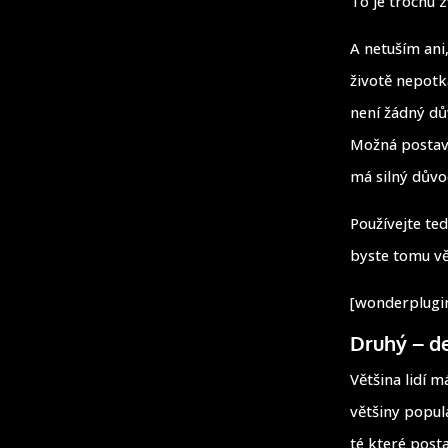
To je trochu z
A netuším ani
životě nepotk
není žádný dů
Možná postava
má silný důvo
Používejte te
byste tomu vě
[wonderplugin
Druhý – de
Většina lidí m
většiny popul
té které post