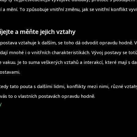
jí a mění. To způsobuje vnitřní změnu, jak se vnitřní konflikt vyví
íjejte a měňte jejich vztahy
e postava vztahuje k dalším, se toho dá odvodit opravdu hodně.
dají mnohé i o vnitřních charakteristikách. Vývoj postavy se toti
 vakuu. Je to suma veškerých vztahů a interakcí, které mají s da
postavami.
edy tato pouta s dalšími lidmi, konflikty mezi nimi, různé vztahy
í vás to o vlastních postavách opravdu hodně.
y