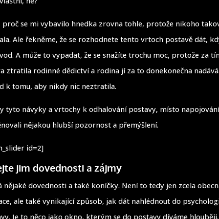
vláštní, ne?
, proč se mi vybavilo hnedka zrovna tohle, protože nikoho tako
ala. Ale řekněme, že se rozhodnete tento vrtoch postavě dát, kd
vod. A může to vypadat, že se snažíte trochu moc, protože za tím
 ztratila rodinné dědictví a rodina jí za to donekonečna nadává.
d k tomu, aby nikdy nic neztratila.
dy tyto návyky a vrtochy k odhalování postavy, místo napojování 
novali nějakou hlubší pozornost a přemýšlení.
_slider id=2]
jte jim dovednosti a zájmy
á nějaké dovednosti a také koníčky. Není to tedy jen zcela obecn
ace, ale také vynikající způsob, jak dát nahlédnout do psycholog
avy. Je to něco jako okno, kterým se do postavy díváme hlouběji.