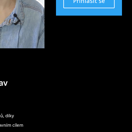
Přihlásit se
av
ů, díky
avním cílem