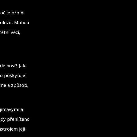
oč je pro ni
položit. Mohou
étní věci,
le nosí? Jak
to poskytuje
jeme a způsob,
ajímavými a
hdy přehlíženo
strojem její