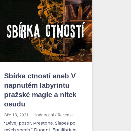
Sbírka ctností aneb V
napnutém labyrintu
pražské magie a nitek
osudu
Bře 13, 2021
|
Hodnocení / Recenze
"Dávej pozor, Prestone. Šlapeš po
mých snech.“ Dupont, Equilibrium