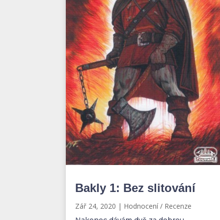
Bakly 1: Bez slitování
Zář 24, 2020
|
Hodnocení / Recenze
Nakonec dávám dvě za dobrou