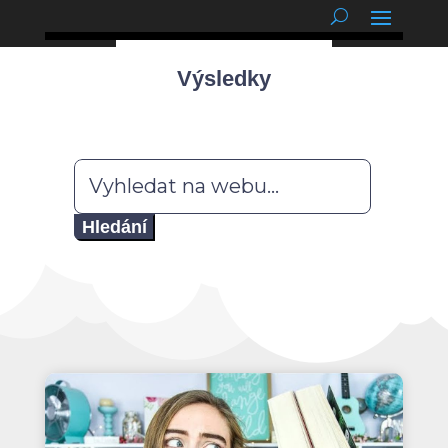
podnětné myšlenky
Výsledky
Hledat: