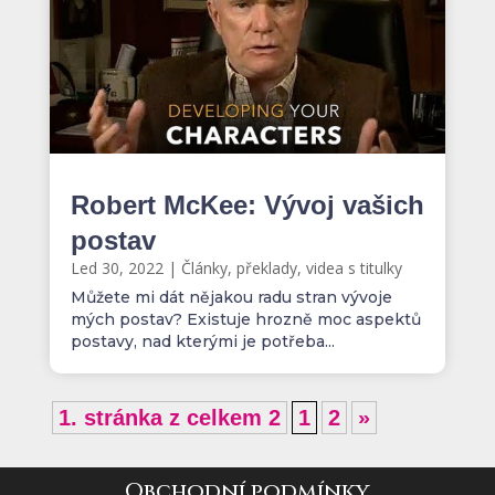
Robert McKee: Vývoj vašich
postav
Led 30, 2022
|
Články, překlady, videa s titulky
Můžete mi dát nějakou radu stran vývoje
mých postav? Existuje hrozně moc aspektů
postavy, nad kterými je potřeba...
1. stránka z celkem 2
1
2
»
Obchodní podmínky