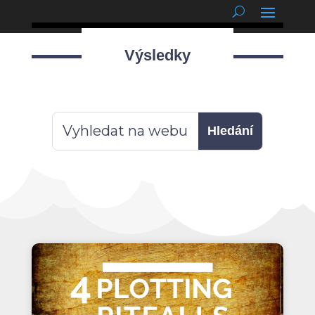
podnětné myšlenky
Výsledky