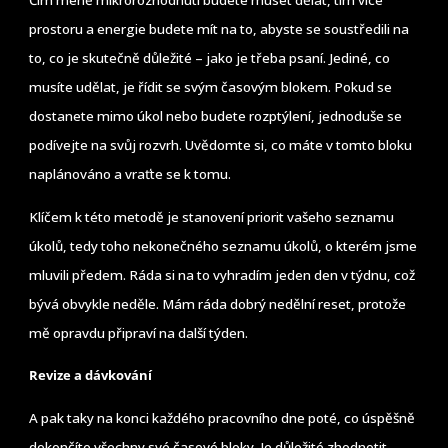
Čím méně mikrorozhodnutí budete muset dělat, tím více
prostoru a energie budete mít na to, abyste se soustředili na
to, co je skutečně důležité – jako je třeba psaní. Jediné, co
musíte udělat, je řídit se svým časovým blokem. Pokud se
dostanete mimo úkol nebo budete rozptýlení, jednoduše se
podívejte na svůj rozvrh. Uvědomte si, co máte v tomto bloku
naplánováno a vraťte se k tomu.
Klíčem k této metodě je stanovení priorit vašeho seznamu
úkolů, tedy toho nekonečného seznamu úkolů, o kterém jsme
mluvili předem. Ráda si na to vyhradím jeden den v týdnu, což
bývá obvykle neděle. Mám ráda dobrý nedělní reset, protože
mě opravdu připraví na další týden.
Revize a dávkování
A pak taky na konci každého pracovního dne poté, co úspěšně
dokončíte všechny své časové bloky. Je důležité zhodnotit,