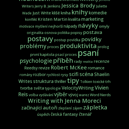
Jessica Brody
Jerry B. Jenkins
Writers
Juliette
knihy
komedie
Just Write
klišé
kniha
Wade
marketing
Kristen Martin
kvalita
konflikt
návyky
nápady
nejhorší
omyly
motivace
myšlení
postava
popisy
originalita
osnova
politika
postavy
povídky
postup
povídka
produktivita
problémy
proces
prolog
psaní
první kapitola
psací proces
příběh
psychologie
recenze
rady
realita
Robert McKee
Reedsy
revize
romance
scifi
scéna
Shaelin
rozbor
rysy
romány
rychlost
tipy
struktura
Writes
thriller
trh
Tolkien
toxické
Vivien
VelocityWriting
tvorba světa
typologie
Reis
výběr
vývoj
Word Nerds
volba
vydávání
warez
Writing with Jenna Moreci
zápletka
začínající autoři
zlepšení
zájem
česká fantasy
čtenář
úspěch