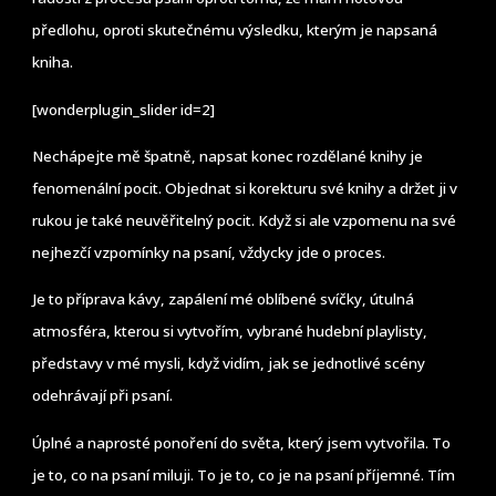
předlohu, oproti skutečnému výsledku, kterým je napsaná
kniha.
[wonderplugin_slider id=2]
Nechápejte mě špatně, napsat konec rozdělané knihy je
fenomenální pocit. Objednat si korekturu své knihy a držet ji v
rukou je také neuvěřitelný pocit. Když si ale vzpomenu na své
nejhezčí vzpomínky na psaní, vždycky jde o proces.
Je to příprava kávy, zapálení mé oblíbené svíčky, útulná
atmosféra, kterou si vytvořím, vybrané hudební playlisty,
představy v mé mysli, když vidím, jak se jednotlivé scény
odehrávají při psaní.
Úplné a naprosté ponoření do světa, který jsem vytvořila. To
je to, co na psaní miluji. To je to, co je na psaní příjemné. Tím