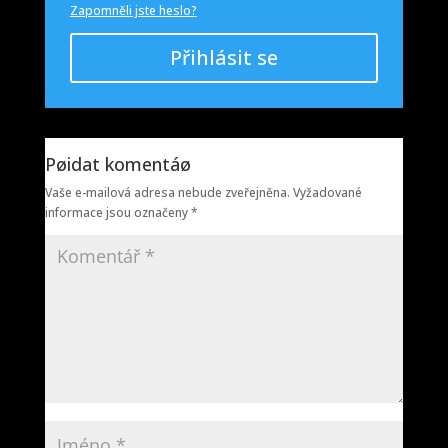
Zapomněli jste heslo?
Přihlásit se
Pøidat komentáø
Vaše e-mailová adresa nebude zveřejněna.
Vyžadované
informace jsou označeny
*