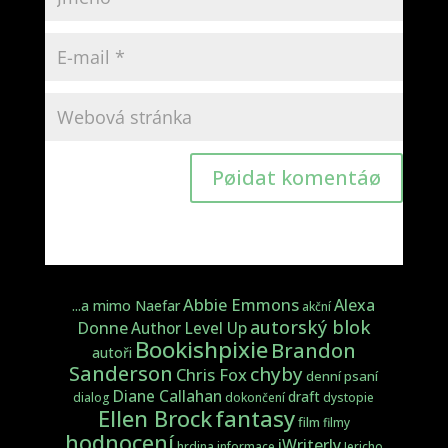
Pøidat komentáø
Abbie Emmons
Alexa
...a mimo Naefar
akční
autorský blok
Donne
Author Level Up
Bookishpixie
Brandon
autoři
Sanderson
chyby
Chris Fox
denní psaní
Diane Callahan
draft
dialog
dokončení
dystopie
fantasy
Ellen Brock
film
filmy
hodnocení
iWriterly
hrdina
informace
Jericho