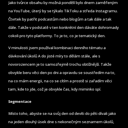
Jako tvůrce obsahu by možná pondělí bylo dnem zaměřeným
na YouTube, úterý by se týkalo TikToku a středa Instagramu.
Čtvrtek by patřit podcastům nebo blogům a tak dále a tak
dále. Takže v podstatě v ten konkrétní den dáváte dohromady
cokoli pro tyto platformy. To je to, co je tematický den.
V minulosti jsem používal kombinaci denního tématu a
dávkování úkolů A do jisté míry to dělám stále, ale s
novorozencem je to samozřejmě trochu obtížnější. Takže
obvykle beru věci den po dni a opravdu se soustředím na to,
na co mám energii, na co se cítím a prostě si zařadím věci
tam, kde to jde, což je obvykle čas, kdy miminko spí.
Segmentace
Místo toho, abyste se na svůj den od devíti do pěti dívali jako
na jeden dlouhý úsek dne s nekonečným seznamem úkolů,