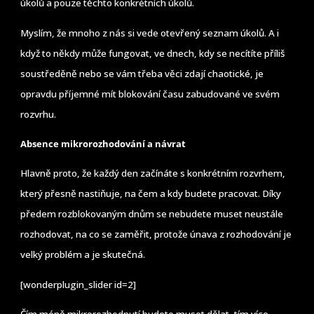
úkolů a pouze těchto konkrétních úkolů.
Myslím, že mnoho z nás si vede otevřený seznam úkolů. A i
když to někdy může fungovat, ve dnech, kdy se necítíte příliš
soustředěně nebo se vám třeba věci zdají chaotické, je
opravdu příjemné mít blokování času zabudované ve svém
rozvrhu.
Absence mikrorozhodování a návrat
Hlavně proto, že každý den začínáte s konkrétním rozvrhem,
který přesně nastiňuje, na čem a kdy budete pracovat. Díky
předem rozblokovaným dnům se nebudete muset neustále
rozhodovat, na co se zaměřit, protože únava z rozhodování je
velký problém a je skutečná.
[wonderplugin_slider id=2]