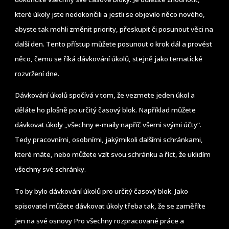
které úkoly jste nedokončili a jestli se objevilo něco nového,
abyste tak mohli změnit priority, přeskupit či posunout věci na
další den. Tento přístup můžete posunout o krok dál a provést
něco, čemu se říká dávkování úkolů, stejně jako tematické
rozvržení dne.
Dávkování úkolů spočívá v tom, že vezmete jeden úkol a
děláte ho plošně po určitý časový blok. Například můžete
dávkovat úkoly „všechny e-maily napříč všemi svými účty“.
Tedy pracovními, osobními, jakýmikoli dalšími schránkami,
které máte, nebo můžete vzít svou schránku a říct, že uklidím
všechny své schránky.
To by bylo dávkování úkolů pro určitý časový blok. Jako
spisovatel můžete dávkovat úkoly třeba tak, že se zaměříte
jen na své osnovy Pro všechny rozpracované práce a