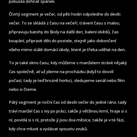
pokusila dohnat spánek.
Čtvrtý segment je večer, od pěti hodin odpoledne do devíti
večer. To se skládá z času na večeři, trávení času s malou,
připravuju batohy do školy na další den, balení obědů, čas
koupání, připravit děti do postele, stejně jako dokončení
všeho mimo stálé domácí úkoly, které je třeba udělat na den.
To je také okno času, kdy můžeme s manželem strávit nějaký
čas společně, ať už jdeme na procházku (když to dovolí
počasí, tady je teď hrozně horko), sledujeme seriál nebo film
nebo si čteme.
Pátý segment je noční čas od desíti večer do jedné ráno. tady
tráví manžel čas s Ivy po práci, takže ji většinou krmí, hraje si s
ní, povídá si s ní, protože jí jsou dva měsíce, takže je v té fázi,
kdy chce mluvit a vydávat spoustu zvuků.