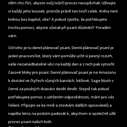
vším chci říct, abyste svůj tvůrčí proces neuspěchali. Užívejte
si každý jeho kousek, protože právě ten tvoří celek. Kniha není
knihou bez kapitol, víte? A pokud zjistíte, že potřebujete
trochu pomoci, abyste zůstali při psaní důslední? Poradím
vám.
Od toho je tu denní plánovač psaní. Denní plánovač psaní je
jeden pracovní list, který vám pomůže určit si pevný rozvrh,
vaše nezanedbatelné věci na každý den a z nich pak vytvořit
časové bloky pro psaní. Denní plánovač psaní je na Amazonu
k dostání ve čtyřech různých barvách, béžové, Sage blush v
černé za pouhých dvanáct devět devět. Stejně tak pokud
potřebujete pomoc s udržením odpovědnosti, mám pro vás
řešení. Připojte se ke mně a stovkám dalších spisovatelů a
napište letos na podzim padesát k, abychom si společně užili
proces psaní našich knih.