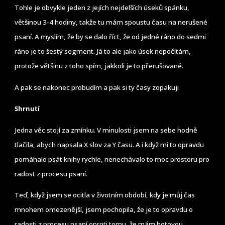
Tohle je obvykle jeden z jejích nejdelších úseků spánku,
většinou 3-4 hodiny, takže tu mám spoustu času na nerušené
psaní. A myslím, že by se dalo říct, že od jedné ráno do sedmi
ráno je to šestý segment. Já to ale jako úsek nepočítám,
protože většinu z toho spím, jakkoli je to přerušované.
A pak se nakonec probudím a pak si ty časy zopakuji
Shrnutí
Jedna věc stojí za zmínku. V minulosti jsem na sebe hodně
tlačila, abych napsala X slov za Y času. A i když mi to opravdu
pomáhalo psát knihy rychle, nenechávalo to moc prostoru pro
radost z procesu psaní.
Teď, když jsem se ocitla v životním období, kdy je můj čas
mnohem omezenější, jsem pochopila, že je to opravdu o
radosti z procesu psaní oproti tomu, že mám hotovou