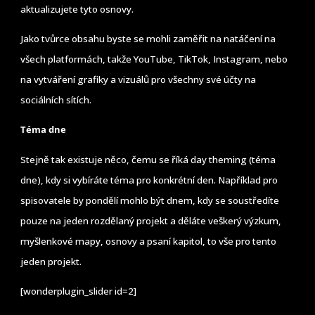
aktualizujete tyto osnovy.
Jako tvůrce obsahu byste se mohli zaměřit na natáčení na
všech platformách, takže YouTube, TikTok, Instagram, nebo
na vytváření grafiky a vizuálů pro všechny své účty na
sociálních sítích.
Téma dne
Stejně tak existuje něco, čemu se říká day theming (téma
dne), kdy si vybíráte téma pro konkrétní den. Například pro
spisovatele by pondělí mohlo být dnem, kdy se soustředíte
pouze na jeden rozdělaný projekt a děláte veškerý výzkum,
myšlenkové mapy, osnovy a psaní kapitol, to vše pro tento
jeden projekt.
[wonderplugin_slider id=2]