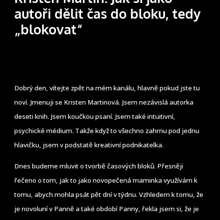
autoři dělit čas do bloku, tedy
„blokovat“
Dobrý den, vítejte zpět na mém kanálu, hlavně pokud jste tu
noví. Jmenuji se Kristen Martinová. Jsem nezávislá autorka
deseti knih. Jsem koučkou psaní. Jsem také intuitivní,
psychické médium. Takže když to všechno zahrnu pod jednu
hlavičku, jsem v podstatě kreativní podnikatelka.
Dnes budeme mluvit o tvorbě časových bloků. Přesněji
řečeno o tom, jak to jako novopečená maminka využívám k
tomu, abych mohla psát pět dní v týdnu. Vzhledem k tomu, že
je novoluní v Panně a také období Panny, řekla jsem si, že je