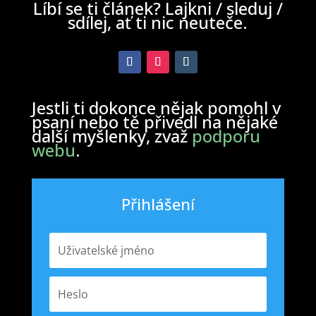
Líbí se ti článek? Lajkni / sleduj /
sdílej, ať ti nic neuteče.
Jestli ti dokonce nějak pomohl v
psaní nebo tě přivedl na nějaké
další myšlenky, zvaž
podporu
webu
.
Přihlášení