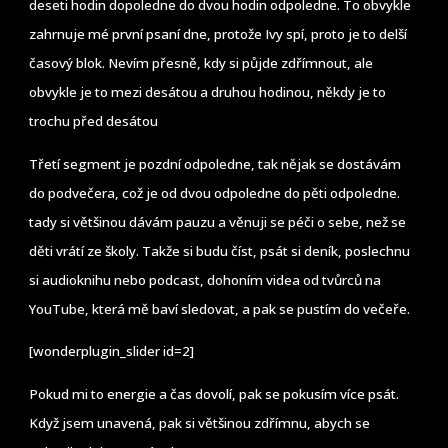
deseti hodin dopoledne do dvou hodin odpoledne. To obvykle
zahrnuje mé první psaní dne, protože Ivy spí, proto je to delší
časový blok. Nevím přesně, kdy si půjde zdřímnout, ale
obvykle je to mezi desátou a druhou hodinou, někdy je to
trochu před desátou
Třetí segment je pozdní odpoledne, tak nějak se dostávám
do podvečera, což je od dvou odpoledne do pěti odpoledne.
tady si většinou dávám pauzu a věnuji se péči o sebe, než se
děti vrátí ze školy. Takže si budu číst, psát si deník, poslechnu
si audioknihu nebo podcast, dohoním videa od tvůrců na
YouTube, která mě baví sledovat, a pak se pustím do večeře.
[wonderplugin_slider id=2]
Pokud mi to energie a čas dovolí, pak se pokusím více psát.
Když jsem unavená, pak si většinou zdřímnu, abych se