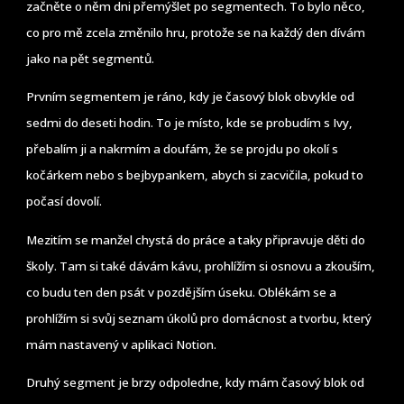
začněte o něm dni přemýšlet po segmentech. To bylo něco,
co pro mě zcela změnilo hru, protože se na každý den dívám
jako na pět segmentů.
Prvním segmentem je ráno, kdy je časový blok obvykle od
sedmi do deseti hodin. To je místo, kde se probudím s Ivy,
přebalím ji a nakrmím a doufám, že se projdu po okolí s
kočárkem nebo s bejbypankem, abych si zacvičila, pokud to
počasí dovolí.
Mezitím se manžel chystá do práce a taky připravuje děti do
školy. Tam si také dávám kávu, prohlížím si osnovu a zkouším,
co budu ten den psát v pozdějším úseku. Oblékám se a
prohlížím si svůj seznam úkolů pro domácnost a tvorbu, který
mám nastavený v aplikaci Notion.
Druhý segment je brzy odpoledne, kdy mám časový blok od