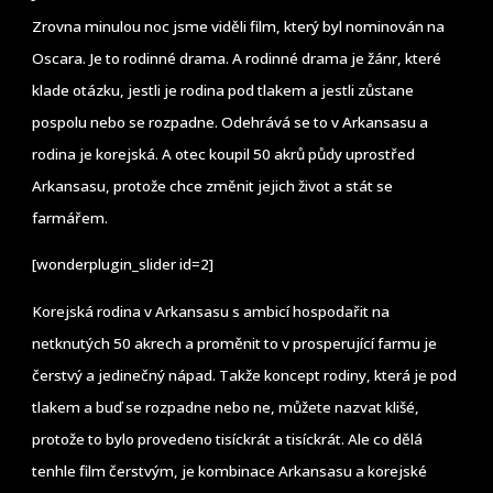
Zrovna minulou noc jsme viděli film, který byl nominován na
Oscara. Je to rodinné drama. A rodinné drama je žánr, které
klade otázku, jestli je rodina pod tlakem a jestli zůstane
pospolu nebo se rozpadne. Odehrává se to v Arkansasu a
rodina je korejská. A otec koupil 50 akrů půdy uprostřed
Arkansasu, protože chce změnit jejich život a stát se
farmářem.
[wonderplugin_slider id=2]
Korejská rodina v Arkansasu s ambicí hospodařit na
netknutých 50 akrech a proměnit to v prosperující farmu je
čerstvý a jedinečný nápad. Takže koncept rodiny, která je pod
tlakem a buď se rozpadne nebo ne, můžete nazvat klišé,
protože to bylo provedeno tisíckrát a tisíckrát. Ale co dělá
tenhle film čerstvým, je kombinace Arkansasu a korejské