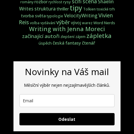
scifi
scéna
Shaelin
rozbor
rysy
romány
rychlost
tipy
struktura
Writes
thriller
trh
Tolkien
toxické
Vivien
VelocityWriting
tvorba světa
typologie
Reis
výběr
vývoj
Word Nerds
volba
vydávání
warez
Writing with Jenna Moreci
zápletka
začínající autoři
zlepšení
zájem
česká fantasy
čtenář
úspěch
Novinky na Váš mail
Měsíční výběr nejen nejzajímavějších článků.
Odeslat