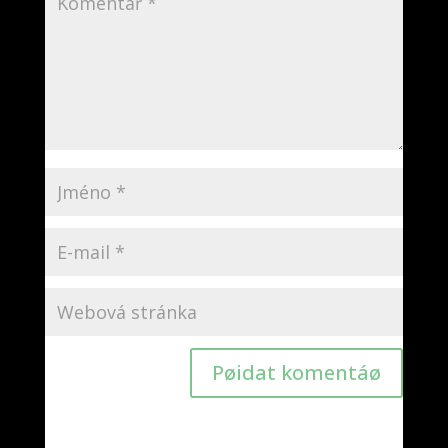
Pøidat komentáø