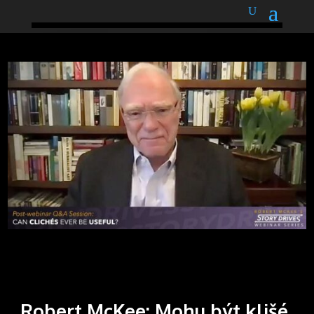
podnětné myšlenky
Robert McKee: Mohu být klišé