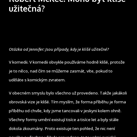
užitečná?
Otázka od Jennifer: Jsou případy, kdy je klišé užitečné?
V komedii. V komedii obvykle používáme hodně klišé, protože
je to něco, nad čím se můžeme zasmát, víte, pokud to
uděláte s komickým zvratem.
V obecném smyslu bylo všechno už provedeno. Takže jakákoli
obrovská vize je klišé. Tím myslím, že forma příběhu je forma
příběhu od chvíle, kdy jsme tancovali v jeskyni kolem ohně.
Všechny formy umění existují tisíce a tisíce let a byly stále
dokola zkoumány. Proto existuje ten pohled, že nic není