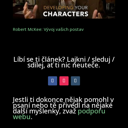
Robert McKee: Vývoj vašich postav
Líbí se ti článek? Lajkni / sleduj /
sdílej, ať ti nic neuteče.
Jestli ti dokonce nějak pomohl v
psaní nebo tě přivedl na nějaké
další myšlenky, zvaž
podporu
webu
.