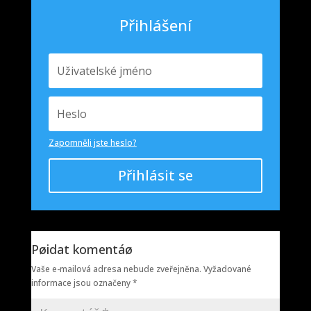
Přihlášení
Zapomněli jste heslo?
Přihlásit se
Pøidat komentáø
Vaše e-mailová adresa nebude zveřejněna.
Vyžadované
informace jsou označeny
*