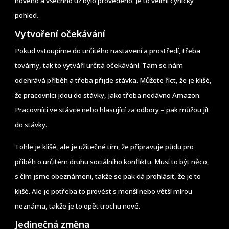
nového a všechno už bylo provedeno. Je to velmi cynický
pohled.
Vytvoření očekávání
Pokud vstoupíme do určitého nastavení a prostředí, třeba
továrny, tak to vytváří určitá očekávání. Tam se nám
odehrává příběh a třeba přijde stávka. Můžete říct, že je klišé,
že pracovníci jdou do stávky, jako třeba nedávno Amazon.
Pracovníci ve stávce nebo hlasující za odbory – pak můžou jít
do stávky.
Tohle je klišé, ale je užitečné tím, že připravuje půdu pro
příběh o určitém druhu sociálního konfliktu. Musí to být něco,
s čím jsme obeznámeni, takže se pak dá prohlásit, že je to
klišé. Ale je potřeba to provést s menší nebo větší mírou
neznáma, takže je to opět trochu nové.
Jedinečná změna