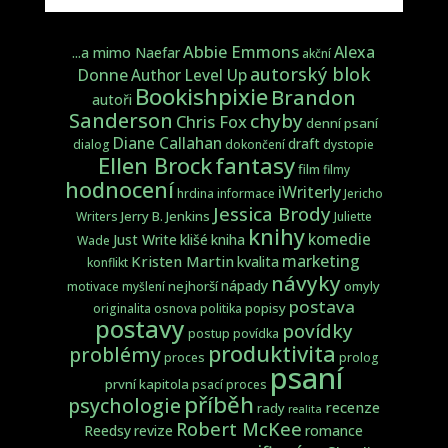
Abbie Emmons
Alexa
...a mimo Naefar
akční
autorský blok
Donne
Author Level Up
Bookishpixie
Brandon
autoři
Sanderson
chyby
Chris Fox
denní psaní
Diane Callahan
draft
dialog
dokončení
dystopie
fantasy
Ellen Brock
film
filmy
hodnocení
iWriterly
hrdina
informace
Jericho
Jessica Brody
Jerry B. Jenkins
Writers
Juliette
knihy
komedie
Just Write
klišé
kniha
Wade
marketing
Kristen Martin
kvalita
konflikt
návyky
nápady
nejhorší
omyly
motivace
myšlení
postava
popisy
originalita
osnova
politika
postavy
povídky
postup
povídka
produktivita
problémy
proces
prolog
psaní
první kapitola
psací proces
příběh
psychologie
recenze
rady
realita
Robert McKee
Reedsy
revize
romance