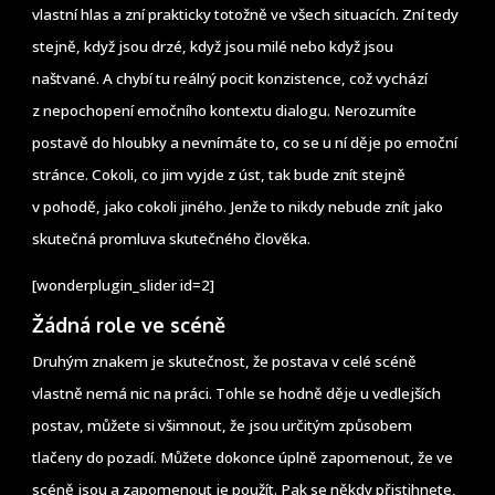
vlastní hlas a zní prakticky totožně ve všech situacích. Zní tedy
stejně, když jsou drzé, když jsou milé nebo když jsou
naštvané. A chybí tu reálný pocit konzistence, což vychází
z nepochopení emočního kontextu dialogu. Nerozumíte
postavě do hloubky a nevnímáte to, co se u ní děje po emoční
stránce. Cokoli, co jim vyjde z úst, tak bude znít stejně
v pohodě, jako cokoli jiného. Jenže to nikdy nebude znít jako
skutečná promluva skutečného člověka.
[wonderplugin_slider id=2]
Žádná role ve scéně
Druhým znakem je skutečnost, že postava v celé scéně
vlastně nemá nic na práci. Tohle se hodně děje u vedlejších
postav, můžete si všimnout, že jsou určitým způsobem
tlačeny do pozadí. Můžete dokonce úplně zapomenout, že ve
scéně jsou a zapomenout je použít. Pak se někdy přistihnete,