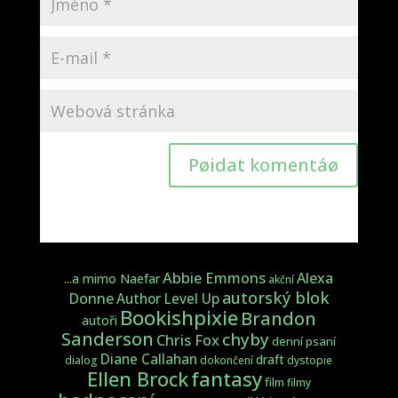
Pøidat komentáø
Abbie Emmons
Alexa
...a mimo Naefar
akční
autorský blok
Donne
Author Level Up
Bookishpixie
Brandon
autoři
Sanderson
chyby
Chris Fox
denní psaní
Diane Callahan
draft
dialog
dokončení
dystopie
fantasy
Ellen Brock
film
filmy