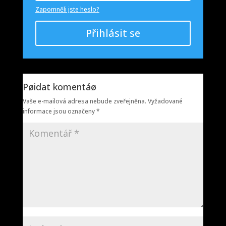
Zapomněli jste heslo?
Přihlásit se
Pøidat komentáø
Vaše e-mailová adresa nebude zveřejněna.
Vyžadované
informace jsou označeny
*