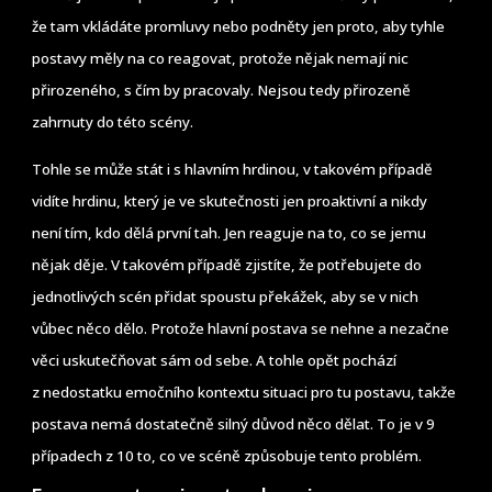
že tam vkládáte promluvy nebo podněty jen proto, aby tyhle
postavy měly na co reagovat, protože nějak nemají nic
přirozeného, s čím by pracovaly. Nejsou tedy přirozeně
zahrnuty do této scény.
Tohle se může stát i s hlavním hrdinou, v takovém případě
vidíte hrdinu, který je ve skutečnosti jen proaktivní a nikdy
není tím, kdo dělá první tah. Jen reaguje na to, co se jemu
nějak děje. V takovém případě zjistíte, že potřebujete do
jednotlivých scén přidat spoustu překážek, aby se v nich
vůbec něco dělo. Protože hlavní postava se nehne a nezačne
věci uskutečňovat sám od sebe. A tohle opět pochází
z nedostatku emočního kontextu situaci pro tu postavu, takže
postava nemá dostatečně silný důvod něco dělat. To je v 9
případech z 10 to, co ve scéně způsobuje tento problém.