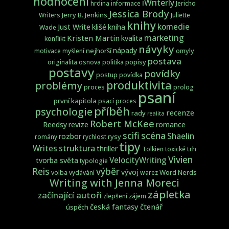
hodnocení
iWriterly
hrdina
informace
Jericho
Jessica Brody
Jerry B. Jenkins
Writers
Juliette
knihy
komedie
Just Write
klišé
kniha
Wade
marketing
Kristen Martin
kvalita
konflikt
návyky
nápady
nejhorší
omyly
motivace
myšlení
postava
popisy
originalita
osnova
politika
postavy
povídky
postup
povídka
produktivita
problémy
proces
prolog
psaní
první kapitola
psací proces
příběh
psychologie
recenze
rady
realita
Robert McKee
Reedsy
revize
romance
scifi
scéna
Shaelin
rozbor
rysy
romány
rychlost
tipy
struktura
Writes
thriller
trh
Tolkien
toxické
Vivien
VelocityWriting
tvorba světa
typologie
Reis
výběr
vývoj
Word Nerds
volba
vydávání
warez
Writing with Jenna Moreci
zápletka
začínající autoři
zlepšení
zájem
česká fantasy
čtenář
úspěch