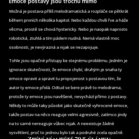
Emoce postavy jsou trochu mimo
Možná je postava příliš melodramatická a rozpláče se pětkrát
během prvních několika kapitol. Nebo každou chvíli řve a háže
věcma, prostě se chová hystericky. Nebo je naopak naprosto
robotická, ztuhlá a tím pádem nudná. Nemá vlastně moc
osobnosti, je nevýrazná a nijak se nezapojuje.
Tohle jsou opačné přístupy ke stejnému problému. Jedním je
ignorace skutečnosti, že emoce chybí, druhým je snaha ty
emoce opravit a spravit tu propojenost s postavou tím, že
autor ty emoce přidá. Odtud se bere právě to melodrama,
protože ty emoce jsou navěšené, nevychází přímo z postavy.
Někdy to může taky působit jako skutečně vyhrocené emoce,
takže postav na něco reaguje velmi agresivně, zatímco jindy
na to samé nereaguje vůbec nijak. A neexistuje žádné
vysvětlení, proč to jednou bylo tak a podruhé zcela opačně.