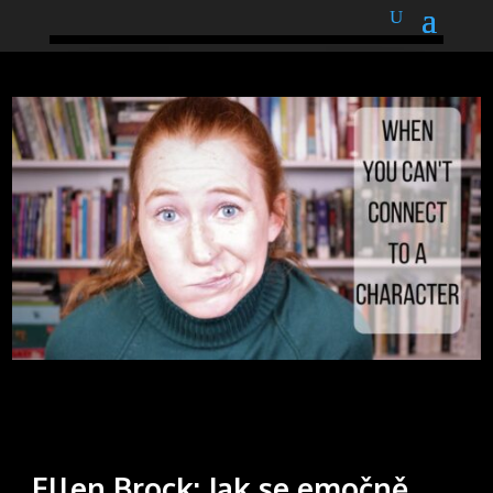
podnětné myšlenky
Ellen Brock: Jak se emočně