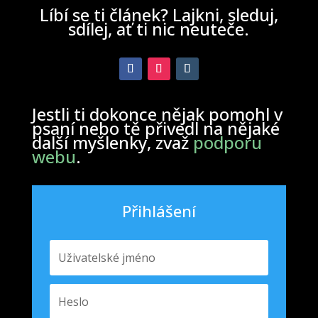
Líbí se ti článek? Lajkni, sleduj,
sdílej, ať ti nic neuteče.
Jestli ti dokonce nějak pomohl v
psaní nebo tě přivedl na nějaké
další myšlenky, zvaž
podporu
webu
.
Přihlášení