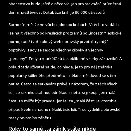
obecenstva bude ještě o něco víc. Jen pro srovnání, průměrná
denní návštěvnost Databáze knih je 80 000 uživatelů.
Samozřejmě, že ne všichni jdou po knihách. V těchto vodách
lze najít všechno od kreslících programů po „incestní“ lesbické
porno, tudíž tvoří takový web obrovský prvotní trychtýř
poptávky. Tady se sejdou všechny cílovky a všechny
„persony“. Tedy u markéťáků tak oblíbené vzorky zákazníků. A
pokud tady uživatel najde, co hledá, je to pro něj známka
popularity sdíleného předmětu – někdo měl důvod se s tím
patlat. Často se setkávám právě s názorem, že z těch všech
lidí, co si knihu stáhnou odněkud z netu, si ji koupí jen malá
část. To může být pravda, jenže i ta „malá část“ je v tomhle
případě velmi snadno několik tisíc lidí. Ti se vydělili z obrovské
masy prvotního záběru.
Roky to samé…a zánik stále nikde