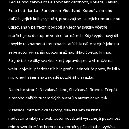
Teď se hodí takové malé srovnání: Žamboch, Kotleta, Fabián,
Pratchett, Jordan, Sanderson, Goodkind, Kotouč a mnoho
dalších. Jejich knihy vychází, prodávají se…a jejich témata jsou
udržována v perfektní podobě a všechny svazky včetně
starších jsou dostupné ve více formátech. Když vyjde nový díl,
obvykle to znamená i reupload starších kusů. A stejně jako na
sebe autor výrazněji upozorní až například čtvrtou knihou.
Stejně tak se díky svazku, který opravdu prorazil, může na
webu objevit i předchozí bibliografie. Jednoduše proto, že lidi o
ni projevili zájem na základě pozdějšího svazku.
Na druhé straně: Nováková, Linc, Slováková, Bronec, Třepáč
a mnoho dalších tuzemských autorů a autorek? Ani ťuk.
V zásadě vnímám dva faktory, díky kterým se kniha
nedostane nikdy na web: autor nevzbudil výraznější pozornost
mimo svou literární komunitu a romány píše dlouho, vydává