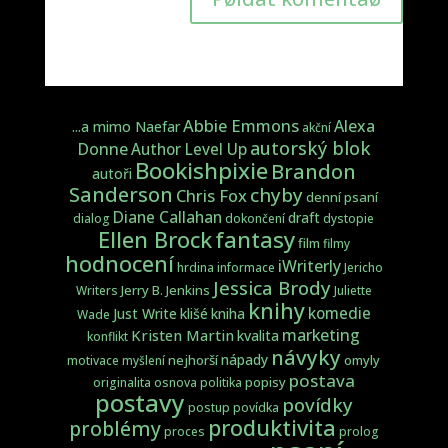
Abbie Emmons
Alexa
...a mimo Naefar
akční
autorský blok
Donne
Author Level Up
Bookishpixie
Brandon
autoři
Sanderson
chyby
Chris Fox
denní psaní
Diane Callahan
draft
dialog
dokončení
dystopie
fantasy
Ellen Brock
film
filmy
hodnocení
iWriterly
hrdina
informace
Jericho
Jessica Brody
Jerry B. Jenkins
Writers
Juliette
knihy
komedie
Just Write
klišé
kniha
Wade
marketing
Kristen Martin
kvalita
konflikt
návyky
nápady
nejhorší
omyly
motivace
myšlení
postava
popisy
originalita
osnova
politika
postavy
povídky
postup
povídka
produktivita
problémy
proces
prolog