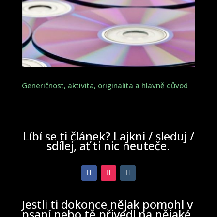
Generičnost, aktivita, originalita a hlavně důvod
Líbí se ti článek? Lajkni / sleduj /
sdílej, ať ti nic neuteče.
Jestli ti dokonce nějak pomohl v
psaní nebo tě přivedl na nějaké