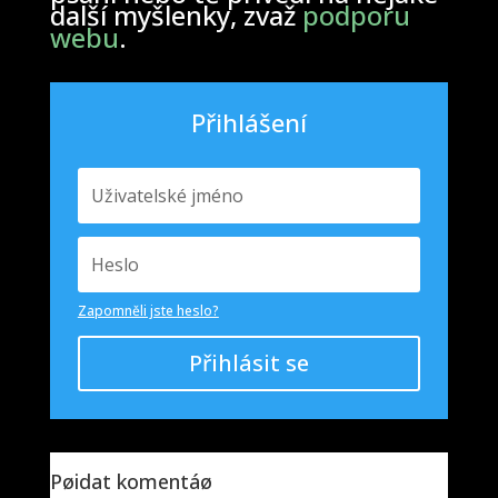
další myšlenky, zvaž
podporu
webu
.
Přihlášení
Zapomněli jste heslo?
Přihlásit se
Pøidat komentáø