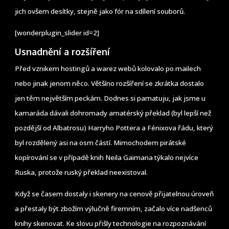
jich ovšem desítky, stejně jako fór na sdílení souborů.
[wonderplugin_slider id=2]
Usnadnění a rozšíření
Před vznikem hostingů a warez webů kolovalo po mailech
nebo jinak jenom něco. Většíno rozšíření se zkrátka dostalo
jen těm největším peckám. Dodnes si pamatuju, jak jsme u
kamaráda dávali dohromady amatérský překlad (byl lepší než
pozdější od Albatrosu) Harryho Pottera a Fénixova řádu, který
byl rozdělený asi na osm částí. Mimochodem pirátské
kopírování se v případě knih Neila Gaimana týkalo nejvíce
Ruska, protože ruský překlad neexistoval.
Když se časem dostaly i skenery na cenově přijatelnou úroveň
a přestaly být zbožím výlučně firemním, začalo více nadšenců
knihy skenovat. Ke slovu přišly technologie na rozpoznávání