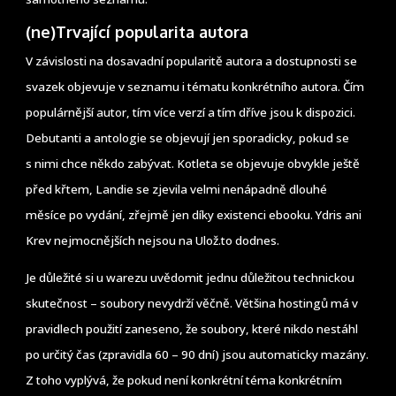
(ne)Trvající popularita autora
V závislosti na dosavadní popularitě autora a dostupnosti se
svazek objevuje v seznamu i tématu konkrétního autora. Čím
populárnější autor, tím více verzí a tím dříve jsou k dispozici.
Debutanti a antologie se objevují jen sporadicky, pokud se
s nimi chce někdo zabývat. Kotleta se objevuje obvykle ještě
před křtem, Landie se zjevila velmi nenápadně dlouhé
měsíce po vydání, zřejmě jen díky existenci ebooku. Ydris ani
Krev nejmocnějších nejsou na Ulož.to dodnes.
Je důležité si u warezu uvědomit jednu důležitou technickou
skutečnost – soubory nevydrží věčně. Většina hostingů má v
pravidlech použití zaneseno, že soubory, které nikdo nestáhl
po určitý čas (zpravidla 60 – 90 dní) jsou automaticky mazány.
Z toho vyplývá, že pokud není konkrétní téma konkrétním