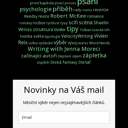
psaní
první kapitola
psací proces
příběh
psychologie
recenze
rady
realita
Robert McKee
Reedsy
revize
romance
scifi
scéna
Shaelin
rozbor
rysy
romány
rychlost
tipy
struktura
Writes
thriller
trh
Tolkien
toxické
Vivien
VelocityWriting
tvorba světa
typologie
Reis
výběr
vývoj
Word Nerds
volba
vydávání
warez
Writing with Jenna Moreci
zápletka
začínající autoři
zlepšení
zájem
česká fantasy
čtenář
úspěch
Novinky na Váš mail
Měsíční výběr nejen nejzajímavějších článků.