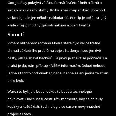
Google Play pokrývá většinu formátů včetně knih a filmů a
seriály mají vlastní služby. Knihy u nás mají aplikaci Bookport,
ve které je ale jen několik nakladatelů. Princip je pořád stejný
– lidé vítají pohodlný způsob nákupu a ocení kvalitu.
Shrnutí:
V mém oblíbeném románu Modrá sféra bylo velice trefné
shrnutí základního problému boje s hackery: „Jsou jen dvě
cesty, jak se zbavit hackerů. Ta první je zbavit se počítačů. Ta
druhá je dát nám přístup k VŠEM informacím. Dokud nebude
jedna z těchto podmínek splněná, nehne se ani jedna ze stran
ani o krok.“
Warez tu byl, je a bude, dokud to budou technologie
dovolovat. Lidé si našli cestu už v momentě, kdy se objevily
kopírky a každá další technologie se časem nevyhnutelně
projevila i tady.