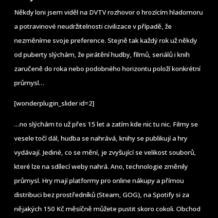
Někdy loni jsem viděl na DVTV rozhovor o hrozícím hladomoru
a potravinové neudržitelnosti civilizace v případě, že
nezměníme svoje preference. Stejně tak každý rok už někdy
od puberty slýchám, že pirátění hudby, filmů, seriálů i knih
zaručeně do roka nebo podobného horizontu položí konkrétní
průmysl…
[wonderplugin_slider id=2]
…no slýchám to už přes 15 let a zatím kde nic tu nic. Filmy se
vesele točí dál, hudba se nahrává, knihy se publikují a hry
vydávají. Jediné, co se mění, je zvyšující se velikost souborů,
které lze na sdílecí weby nahrá. Ano, technologie změnily
průmysl. Hry mají platformy pro online nákupy a přímou
distribuci bez prostředníků (Steam, GOG), na Spotify si za
nějakých 150 Kč měsíčně můžete pustit skoro cokoli. Obchod