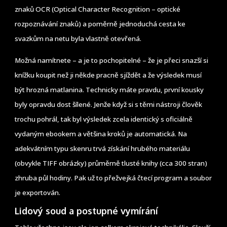
znaků OCR (Optical Character Recognition – optické
rozpoznávání znaků) a poměrně jednoduchá cesta ke
svazkům na netu byla vlastně otevřená.
Možná namítnete – a je to pochopitelné – že je přeci snazší si
knížku koupit než ji někde pracně sjíždět a že výsledek musí
být hrozná matlanina. Technicky máte pravdu, první kousky
byly opravdu dost šílené. Jenže když si s těmi nástroji člověk
trochu pohrál, tak byl výsledek zcela identický s oficiálně
vydaným ebookem a většina kroků je automatická. Na
adekvátním typu skenru trvá získání hrubého materiálu
(obvykle TIFF obrázky) průměrně tlusté knihy (cca 300 stran)
zhruba půl hodiny. Pak už to přežvejká čtecí program a soubor
je exportován.
Lidový soud a postupné vymírání