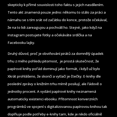
skepticky k přímé souvislosti toho faktu s jejich nasdílením.
Tento akt znamená pouze jedno: někomu to stálo za práci a
námahu se s tím srát od začátku do konce, protože očekával,
že na to lidi zareagujou a pochválí ho. Stejné, jako když na
instagram postujete fotky a očekáváte srdíčka a na
Facebooku lajky.
Druhý důvod, proč je obviňování pirátů za domnělý úpadek
trhu z mého pohledu pitomost, je prostá skutečnost, že
papírové knihy pořád dominují jako formát, i když už bylo
Xkrát prohlášeno, že skončí a vytlačí je čtečky. E-knihy dle
poslední zprávy o knižním trhu mírně posilují, ale řádově o
jednotky procent. A vydání papírové knihy neznamená
automaticky existenci ebooku. Přítomnost konverzních
prográmků ve spojení s digitalizovanou papírovou knihou tak
doplňuje podle potřeby e-knihy tam, kde je nikdo oficiálně