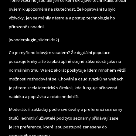
Tohle všechno jsou ale jen celkem okrajové technikálie. Slouží
ovšem k upozornění na skutečnost, že kopírování tu bylo
vždycky, jen se měnily nástroje a postup technologie ho
přirozeně usnadnil.
[wonderplugin_slider id=2]
Co je myšleno lidovým soudem? Že digitální populace
posuzuje knihy a že tu platí úplně stejné zákonitosti jako na
normálním trhu. Warez akorát poskytuje lidem mnohem větší
možnosti rozhodování se. Chování a osud svazků na webech
je přitom zcela identický s čímkoli, kde funguje přirozená
nabídka a poptávka a nikdo nedohlíží.
Moderátoři zakládají podle své úvahy a preferencí seznamy
titulů. Jednotliví uživatelé pod tyto seznamy přidávají zase
jejich preference, které jsou postupně zaneseny do
samotného seznamu.