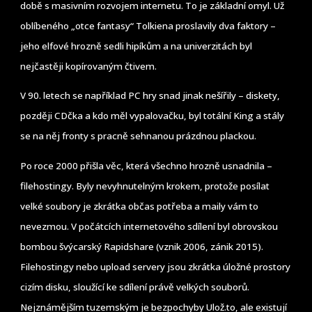
době s masivním rozvojem internetu. To je základní omyl. Už
oblíbeného „otce fantasy“ Tolkiena proslavily dva faktory –
jeho elfové hrozně sedli hipíkům a na univerzitách byl
nejčastěji kopírovaným čtivem.
V 90. letech se například PC hry snad jinak nešířily – diskety,
později CDčka a kdo měl vypalovačku, byl totální King a stály
se na něj fronty s pracně sehnanou prázdnou plackou.
Po roce 2000 přišla věc, která všechno hrozně usnadnila –
filehostingy. Byly nevyhnutelným krokem, protože posílat
velké soubory je zkrátka občas potřeba a maily vám to
nevezmou. V počátcích internetového sdílení byl obrovskou
bombou švýcarský Rapidshare (vznik 2006, zánik 2015).
Filehostingy nebo upload servery jsou zkrátka úložné prostory
cizím disku, sloužící ke sdílení právě velkých souborů.
Nejznámějším tuzemským je bezpochyby Ulož.to, ale existují