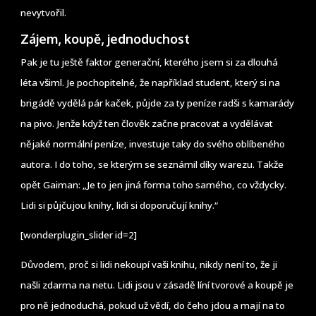
nevytvořil.
Zájem, koupě, jednoduchost
Pak je tu ještě faktor generační, kterého jsem si za dlouhá
léta všiml. Je pochopitelné, že například student, který si na
brigádě vydělá pár kaček, půjde za ty peníze radši s kamarády
na pivo. Jenže když ten člověk začne pracovat a vydělávat
nějaké normální peníze, investuje taky do svého oblíbeného
autora. I do toho, se kterým se seznámil díky warezu. Takže
opět Gaiman: „Je to jen jiná forma toho samého, co vždycky.
Lidi si půjčujou knihy, lidi si doporučují knihy.“
[wonderplugin_slider id=2]
Důvodem, proč si lidi nekoupí vaši knihu, nikdy není to, že ji
našli zdarma na netu. Lidi jsou v zásadě líní tvorové a koupě je
pro ně jednoduchá, pokud už vědí, do čeho jdou a mají na to