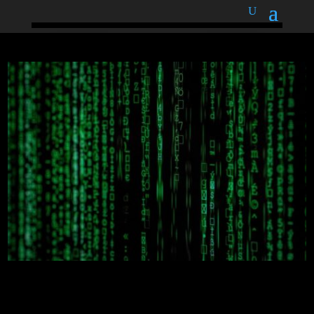
podnětné myšlenky