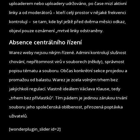
uploaderem nebo uploadery udržováno, po čase mizí aktivní
linky a od moderátorů – kteří celý prostor v nějaké frekvenci
kontrolují – se tam, kde byl ještě před dvěma měsíci odkaz,
objeví pouze oznámení „mrtvé linky odstraněny.
Absence centrálního řízení
Warez weby nejsou nikým řízené. Admini kontrolují slušnost
chování, nepřítomnost virů v souborech (někdy), správnost
popisu tématu a souboru. Občas konkrétní sekce projedou a
promažou od balastu. Warez je zcela volným trhem bez
jakýchkoli regulací. Vlastně ideálem Václava Klause, tedy
„trhem bez přívlastků“. Tím pádem je jedinou zárukou trvání
souboru jeho společenská oblíbenost, přirozená poptávka
uživatelů.
[wonderplugin_slider id=2]