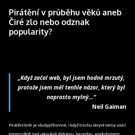
Pirátění v průběhu věků aneb
Čiré zlo nebo odznak
popularity?
„Když začal web, byl jsem hodně mrzutý,
protože jsem měl tenhle názor, který byl
naprosto mylný…“
Neil Gaiman
Pirátění knih je všudypřítomné, i když trochu skryté téma visící
potenciálně nad jakoukoli debatou, besedou, workshopem,