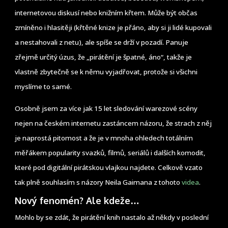
internetovou diskusí nebo knižním křtem. Může být občas
zmíněno i hlasitěji (křtěné knize je přáno, aby si ji lidé kupovali
a nestahovali z netu), ale spíše se drží v pozadí. Panuje
zřejmě určitý úzus, že „pirátění je špatné, áno“, takže je
vlastně zbytečně se k němu vyjadřovat, protože si všichni
myslíme to samé.
Osobně jsem za více jak 15 let sledování warezové scény
nejen na českém internetu zastáncem názoru, že strach z něj
je naprostá pitomost a že je v mnoha ohledech totálním
měřákem popularity svazků, filmů, seriálů i dalších komodit,
které pod digitální pirátskou vlajkou najdete. Celkově vzato
tak plně souhlasím s názory Neila Gaimana z tohoto
videa
.
Nový fenomén? Ale kdeže…
Mohlo by se zdát, že pirátění knih nastalo až někdy v poslední