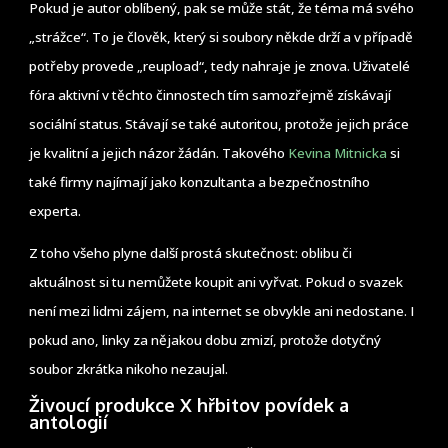
Pokud je autor oblíbený, pak se může stát, že téma má svého
„strážce“. To je člověk, který si soubory někde drží a v případě
potřeby provede „reupload“, tedy nahraje je znova. Uživatelé
fóra aktivní v těchto činnostech tím samozřejmě získávají
sociální status. Stávají se také autoritou, protože jejich práce
je kvalitní a jejich názor žádán. Takového
Kevina Mitnicka
si
také firmy najímají jako konzultanta a bezpečnostního
experta.
Z toho všeho plyne další prostá skutečnost: oblibu či
aktuálnost si tu nemůžete koupit ani vyřvat. Pokud o svazek
není mezi lidmi zájem, na internet se obvykle ani nedostane. I
pokud ano, linky za nějakou dobu zmizí, protože dotyčný
soubor zkrátka nikoho nezaujal.
Živoucí produkce X hřbitov povídek a
antologií