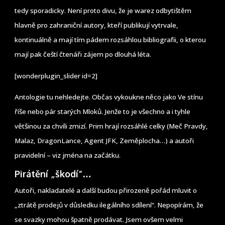
tedy sporadicky. Není proto divu, že je warez odbytištěm
hlavně pro zahraniční autory, kteří publikují vytrvale,
kontinuálně a mají tím pádem rozsáhlou bibliografii, o kterou
mají pak čeští čtenáři zájem po dlouhá léta.
[wonderplugin_slider id=2]
Antologie tu nehledejte. Občas vykoukne něco jako Ve stínu
říše nebo pár starých Mloků. Jenže to je všechno a i tyhle
většinou za chvíli zmizí. Prim hrají rozsáhlé celky (Meč Pravdy,
Malaz, DragonLance, Agent JFK, Zeměplocha…) a autoři
pravidelní – viz jména na začátku.
Pirátění „škodí“…
Autoři, nakladatelé a další budou přirozeně pořád mluvit o
„ztrátě prodejů v důsledku ilegálního sdílení“. Nepopírám, že
se svazky mohou špatně prodávat. Jsem ovšem velmi