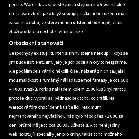
peníze. Warez dává spoustě z nich stejnou možnost na plné
otestování zboží, jako když si koupí pračku nebo mixér a mají
zákonnou dobu, ve které mohou odstoupit od koupě, vrátit
zboží prodejci a nechat si vrátit peníze.
Ortodoxní stahovači
Bezpochyby existují i ti, kteří si knihu stejně nekoupí, i když se
jim bude líbit. Netuším, jaký je jich podíl a nikdy to nezjistíme.
Ale podělím se s vámi o několik čísel, některá z nich zaujala i
mou maličkost. Průměrný náklad tuzemké fantasy je cca 600
– 1000 svazků. Ydris s nákladem kolem 2500 kusů byl raritou,
protože kluci vybrali asi pětinásobek toho, co chtěli. Na
warezová fóra chodí denně tisíce lidí. Maximum
nejmenovaného největšího u nás bylo něco přes 72 000 za
den, průměrně je to cca 20 000 uživatelů. A to není jediný
web, existují i speciálky jen pro knihy, takže toho možného