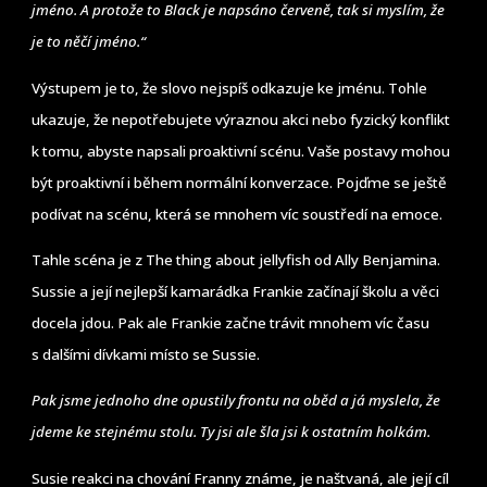
jméno. A protože to Black je napsáno červeně, tak si myslím, že
je to něčí jméno.“
Výstupem je to, že slovo nejspíš odkazuje ke jménu. Tohle
ukazuje, že nepotřebujete výraznou akci nebo fyzický konflikt
k tomu, abyste napsali proaktivní scénu. Vaše postavy mohou
být proaktivní i během normální konverzace. Pojďme se ještě
podívat na scénu, která se mnohem víc soustředí na emoce.
Tahle scéna je z The thing about jellyfish od Ally Benjamina.
Sussie a její nejlepší kamarádka Frankie začínají školu a věci
docela jdou. Pak ale Frankie začne trávit mnohem víc času
s dalšími dívkami místo se Sussie.
Pak jsme jednoho dne opustily frontu na oběd a já myslela, že
jdeme ke stejnému stolu. Ty jsi ale šla jsi k ostatním holkám.
Susie reakci na chování Franny známe, je naštvaná, ale její cíl