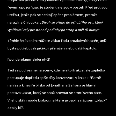
řevem upozorňuje, že studenti nejsou v posteli. Před protivou
utečou, jenže pak se setkají opět s problémem, protože
narazí na Chloupka.
„Dívali se přímo do očí obřího psa, který
vyplňoval celý prostor od podlahy po strop a měl tři hlavy.“
Tímhle řetězením můžete získat řadu proaktivních scén, aniž
byste potřebovali jakékoli přerušení nebo další kapitolu.
[wonderplugin_slider id=2]
Teď se podívejme na scény, kde není tolik akce, ale zápletka
postupuje dopředu spíše díky konverzaci. V knize Příšerně
nahlas a k nevíře blízko od Jonathana Safrana je hlavní
postava Oscar, který se snaží srovnat se smrtí svého otce.
V jeho skříni najde krabici, na které je papír s nápisem „black“
a taky klíč.