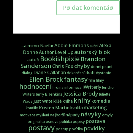
Pøidat komentáø
Abbie Emmons
Alexa
...a mimo Naefar
akční
autorský blok
Donne
Author Level Up
Bookishpixie
Brandon
autoři
Sanderson
chyby
Chris Fox
denní psaní
Diane Callahan
draft
dialog
dokončení
dystopie
fantasy
Ellen Brock
film
filmy
hodnocení
iWriterly
hrdina
informace
Jericho
Jessica Brody
Jerry B. Jenkins
Writers
Juliette
knihy
komedie
Just Write
klišé
kniha
Wade
marketing
Kristen Martin
kvalita
konflikt
návyky
nápady
nejhorší
omyly
motivace
myšlení
postava
popisy
originalita
osnova
politika
postavy
povídky
postup
povídka