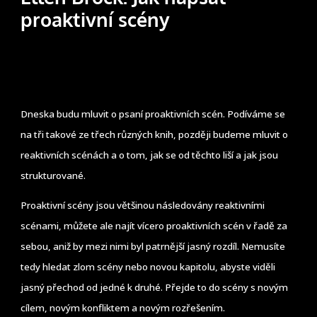
proaktivní scény
Dneska budu mluvit o psaní proaktivních scén. Podíváme se
na tři takové ze třech různých knih, později budeme mluvit o
reaktivních scénách a o tom, jak se od těchto liší a jak jsou
strukturované.
Proaktivní scény jsou většinou následovány reaktivními
scénami, můžete ale najít vícero proaktivních scén v řadě za
sebou, aniž by mezi nimi byl patrnější jasný rozdíl. Nemusíte
tedy hledat zlom scény nebo novou kapitolu, abyste viděli
jasný přechod od jedné k druhé. Přejde to do scény s novým
cílem, novým konfliktem a novým rozřešením.