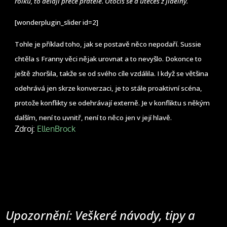
rolku, to dělají přece přátelé. Otočíš se a utečeš z jídelny.
[wonderplugin_slider id=2]
Tohle je příklad toho, jak se postavě něco nepodaří. Sussie
chtěla s Franny věci nějak urovnat a to nevyšlo. Dokonce to
ještě zhoršila, takže se od svého cíle vzdálila. I když se většina
odehrává jen skrze konverzaci, je to stále proaktivní scéna,
protože konflikty se odehrávají externě. Je v konfliktu s někým
dalším, není to uvnitř, není to něco jen v její hlavě.
Zdroj:
EllenBrock
Upozornění: Veškeré návody, tipy a