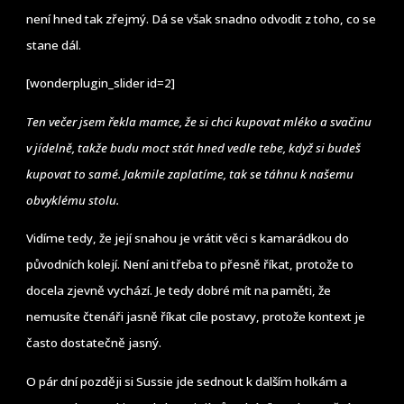
není hned tak zřejmý. Dá se však snadno odvodit z toho, co se
stane dál.
[wonderplugin_slider id=2]
Ten večer jsem řekla mamce, že si chci kupovat mléko a svačinu
v jídelně, takže budu moct stát hned vedle tebe, když si budeš
kupovat to samé. Jakmile zaplatíme, tak se táhnu k našemu
obvyklému stolu.
Vidíme tedy, že její snahou je vrátit věci s kamarádkou do
původních kolejí. Není ani třeba to přesně říkat, protože to
docela zjevně vychází. Je tedy dobré mít na paměti, že
nemusíte čtenáři jasně říkat cíle postavy, protože kontext je
často dostatečně jasný.
O pár dní později si Sussie jde sednout k dalším holkám a