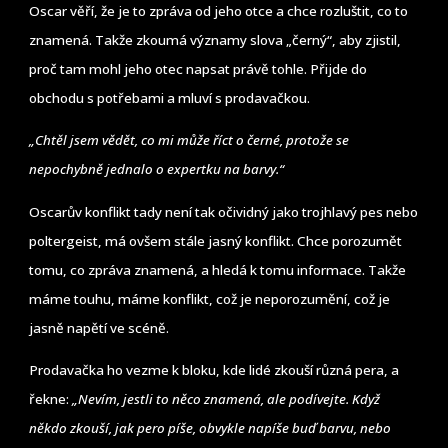
Oscar věří, že je to zpráva od jeho otce a chce rozluštit, co to
znamená. Takže zkoumá významy slova „černý“, aby zjistil,
proč tam mohl jeho otec napsat právě tohle. Přijde do
obchodu s potřebami a mluví s prodavačkou.
„Chtěl jsem vědět, co mi může říct o černé, protože se
nepochybně jednalo o expertku na barvy.“
Oscarův konflikt tady není tak očividný jako trojhlavý pes nebo
poltergeist, má ovšem stále jasný konflikt. Chce porozumět
tomu, co zpráva znamená, a hledá k tomu informace. Takže
máme touhu, máme konflikt, což je neporozumění, což je
jasně napětí ve scéně.
Prodavačka ho vezme k bloku, kde lidé zkouší různá pera, a
řekne:
„Nevím, jestli to něco znamená, ale podívejte. Když
někdo zkouší, jak pero píše, obvykle napíše buď barvu, nebo