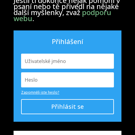
Jestli ti dokonce nějak pomohl v
psaní nebo tě přivedl na nějaké
další myšlenky, zvaž
podporu
webu
.
Přihlášení
Zapomněli jste heslo?
Přihlásit se