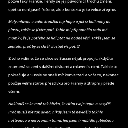
pozve taky Frankie. Tehdy se její původní cíl trochu změní,
opět to není jasně řešeno, ale z kontextu je to velice zřejmé.
Moly mluvila o svém kroužku hip hopu a jak si balí nohy do
plastu, takže se jí více potí. Tohle mi připomnělo radu mé
mamky, že je potřeba se lidí ptát na hodně věcí. Takže jsem se
zeptala, proč by se chtěl vlastně víc potit?
Z toho vidíme, že se chce se Sussie nějak propojit, i když to
znamená sezení s dalšími dívkami a mluvení s nimi. Takhle to
pokračuje a Sussie se snaží mít konverzaci a voře to, nakonec
použije velmi starou přezdívku pro Franny a ztrapní ji přede
všemi.
Nakloníš se ke mně tak blízko, že cítím tvoje teplo a zasyčíš.
Proč musíš být tak divná, nikdy jsem tě neviděla takhle
naštvanou a nerozumím tomu. Jen jsem ti nabídla jablečnou