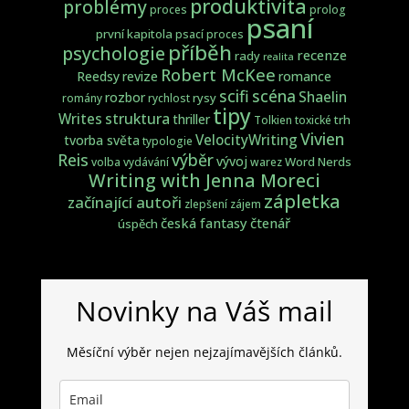
produktivita
problémy
proces
prolog
psaní
první kapitola
psací proces
příběh
psychologie
recenze
rady
realita
Robert McKee
Reedsy
revize
romance
scifi
scéna
Shaelin
rozbor
rysy
romány
rychlost
tipy
struktura
Writes
thriller
trh
Tolkien
toxické
Vivien
VelocityWriting
tvorba světa
typologie
Reis
výběr
vývoj
Word Nerds
volba
vydávání
warez
Writing with Jenna Moreci
zápletka
začínající autoři
zlepšení
zájem
česká fantasy
čtenář
úspěch
Novinky na Váš mail
Měsíční výběr nejen nejzajímavějších článků.