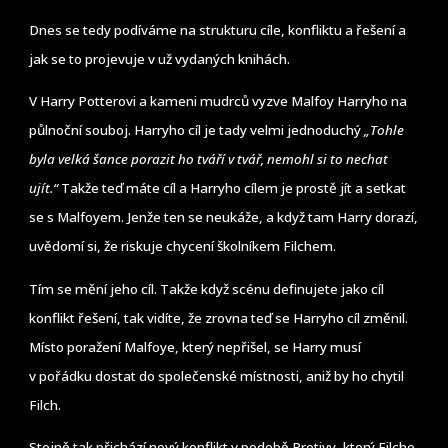
Dnes se tedy podíváme na strukturu cíle, konfliktu a řešení a
jak se to projevuje v už vydaných knihách.
V Harry Potterovi a kameni mudrců vyzve Malfoy Harryho na
půlnoční souboj. Harryho cíl je tady velmi jednoduchý
„Tohle
byla velká šance porazit ho tváří v tvář, nemohl si to nechat
ujít.“
Takže teď máte cíl a Harryho cílem je prostě jít a setkat
se s Malfoyem. Jenže ten se neukáže, a když tam Harry dorazí,
uvědomí si, že riskuje chycení školníkem Filchem.
Tím se mění jeho cíl. Takže když scénu definujete jako cíl
konflikt řešení, tak vidíte, že zrovna teď se Harryho cíl změnil.
Místo poražení Malfoye, který nepřišel, se Harry musí
v pořádku dostat do společenské místnosti, aniž by ho chytil
Filch.
Stejně tak přichází nový konflikt v podobě Protivy, který Filche